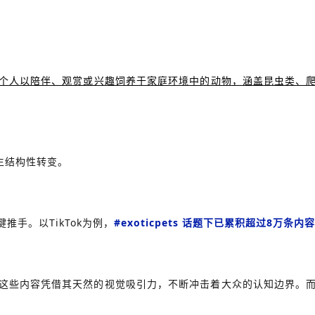
个人以陪伴、观赏或兴趣饲养于家庭环境中的动物，涵盖昆虫类、
生结构性转变。
手。以TikTok为例，
#exoticpets
话题下已累积超过8万条内
这些内容凭借其天然的视觉吸引力，不断冲击着大众的认知边界。