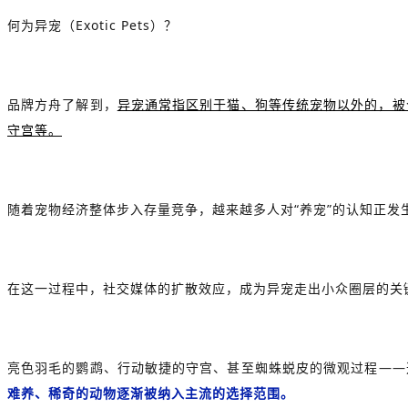
何为异宠（Exotic Pets）？
品牌方舟了解到，
异宠通常指区别于猫、狗等传统宠物以外的，被
守宫等。
随着宠物经济整体步入存量竞争，越来越多人对“养宠”的认知正发
在这一过程中，社交媒体的扩散效应，成为异宠走出小众圈层的关键推
亮色羽毛的鹦鹉、
行动敏捷的守宫、甚至蜘蛛蜕皮的微观过程——
难养、稀奇的动物逐渐被纳入主流的选择范围。