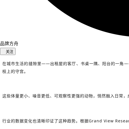
品牌方舟
关注
在城市生活的缝隙里——出租屋的客厅、书桌一隅、阳台的一角—
枝上的守宫。
这些体量更小、噪音更低、可观察性更强的动物，悄然融入日常，
行业的数据变化也清晰印证了这种趋势。根据Grand View Resea