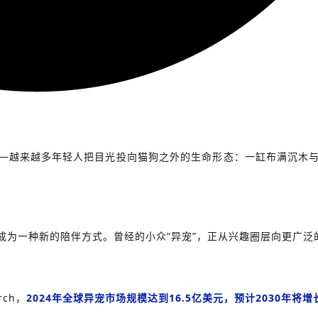
—越来越多年轻人把目光投向猫狗之外的生命形态：一缸布满沉木
成为一种新的陪伴方式。曾经的小众“异宠”，正从兴趣圈层向更广泛
rch，
2024年全球异宠市场规模达到16.5亿美元，预计2030年将增长