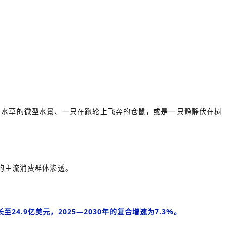
与水草的微型水景、一只在跑轮上飞奔的仓鼠，或是一只静静伏在树
的主流消费群体渗透。
至24.9亿美元，2025—2030年的复合增速为7.3%。