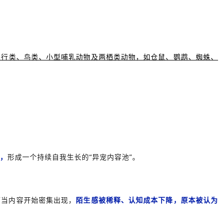
爬行类、鸟类、小型哺乳动物及两栖类动物，如仓鼠、鹦鹉、蜘蛛、
容，
形成一个持续自我生长的“异宠内容池”。
而当内容开始密集出现，
陌生感被稀释、认知成本下降，原本被认为