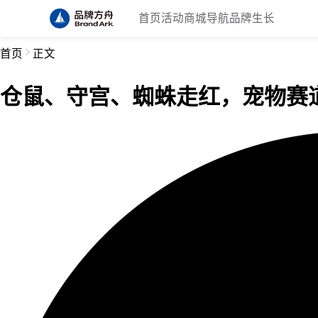
首页
活动
商城
导航
品牌生长
首页
正文
仓鼠、守宫、蜘蛛走红，宠物赛