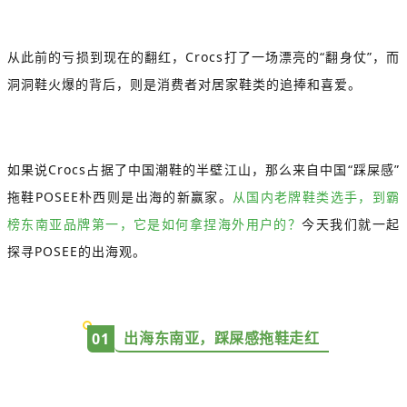
从此前的亏损到现在的翻红，Crocs打了一场漂亮的“翻身仗”，而
洞洞鞋火爆的背后，则是消费者对居家鞋类的追捧和喜爱。
如果说Crocs占据了中国潮鞋的半壁江山，那么来自中国“踩屎感”
拖鞋POSEE朴西则是出海的新赢家。
从国内老牌鞋类选手，到霸
榜东南亚品牌第一，它是如何拿捏海外用户的？
今天我们就一起
探寻POSEE的出海观。
出海东南亚，踩屎感拖鞋走红
0
1