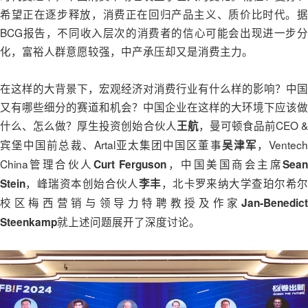
希望正在逐步释放，消费正在回归产品主义、质价比时代。据
BCG报告，不同收入层次的消费者的信心可能会出现进一步分
化，富裕人群意愿较强，中产承压却又是消费主力。
在这样的大背景下，宏观经济对消费行业有什么样的影响？中国
又有哪些细分的赛道和机会？中国企业在这样的大环境下应该做
什么、怎么做？厚生投资创始合伙人
，曼可顿食品前CEO 
王航
宾堡中国前总裁、Artal亚太集团中国区董事
，Ventec
吴津军
China管理合伙人
，中国美国商会主席
Curt Ferguson
Sea
，峰瑞资本创始合伙人
，北卡罗来纳大学查珀尔希
Stein
李丰
校区梅西营销与领导力特聘教授及作家
Jan-Benedict
就上述问题展开了深度讨论。
Steenkamp