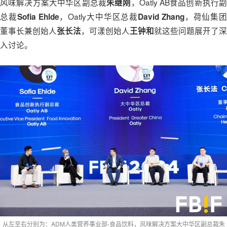
风味解决方案大中华区副总裁
，Oatly AB食品创新执行
朱继刚
总裁
，Oatly大中华区总裁
，荷仙集
Sofia Ehlde
David Zhang
董事长兼创始人
，可漾创始人
就这些问题展开了深
张长法
王钟和
入讨论。
从左至右分别为：ADM人类营养事业部-食品饮料，风味解决方案大中华区副总裁朱