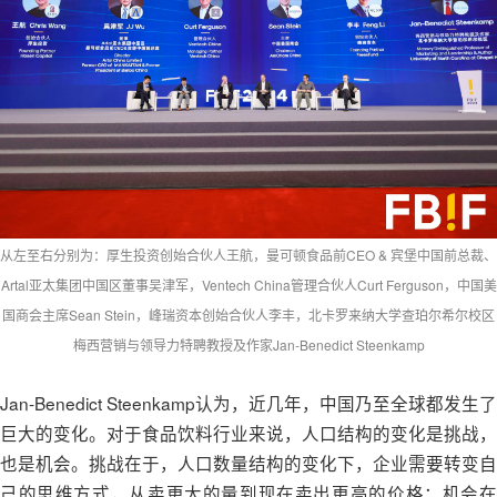
从左至右分别为：厚生投资创始合伙人王航，曼可顿食品前CEO & 宾堡中国前总裁、
Artal亚太集团中国区董事吴津军，Ventech China管理合伙人Curt Ferguson，中国美
国商会主席Sean Stein，峰瑞资本创始合伙人李丰，北卡罗来纳大学查珀尔希尔校区
梅西营销与领导力特聘教授及作家Jan-Benedict Steenkamp
Jan-Benedict Steenkamp认为，近几年，中国乃至全球都发生了
巨大的变化。对于食品饮料行业来说，人口结构的变化是挑战，
也是机会。挑战在于，人口数量结构的变化下，企业需要转变自
己的思维方式，从卖更大的量到现在卖出更高的价格；机会在