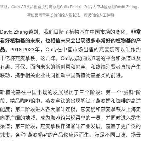
继刚，Oatly AB食品创新执行副总裁Sofia Ehlde，Oatly大中华区总裁David Zhang，
荷仙集团董事长兼创始人张长法，可漾创始人王钟和
David Zhang谈到，我们目睹了植物基在中国市场的变化，
非
看好植物基的未来，也相信未来会出现很多非常好的植物基的产
2018-2023年，Oatly在中国市场出售的燕麦奶可以制作
品。
十亿杯燕麦拿铁。这几年，Oatly成功通过B端的平台和渠道以及
有趣、环保、面向未来的新创意和内容，和终端消费者直接产生
联动，携手相关企业共同推动中国新植物基品类的前进。
新植物基在中国市场的发展经历了三个阶段：第一个“尝鲜”阶
段，精品咖啡馆中，燕麦拿铁的出现解锁了燕麦奶和咖啡的高适
配度；第二阶段进入各大咖啡连锁，燕麦奶和燕麦拿铁从上海走
向更广阔的地域，成为咖啡馆常规菜单的一员，并同时进入零售
渠道；第三阶段，燕麦拿铁伴随咖啡产业发展，覆盖了更广泛的
城市，各种“燕麦奶+”的产品也应运而生，满足不同口味、场景