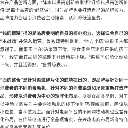
为在产品创新方面，“降本以提高创新效率”和“升维以提高创新价
值”是每个品牌的“必修课”，同时品牌也要打造自己的品牌拉力，
品牌拉力会吸引消费者主动搜索，从而降低流量费。
“线的精耕”指的是品牌要明确自身的核心能力，选择适合自己的
鲁秀琼特别提到，“地方小店”被很多人
“主战场”并深入运营。
忽视了。而事实上在KA渠道下滑，零食集合店逐渐直供的挤压
下，经销商在品牌的赋能下开始精耕小店。“渠道下沉能让你活
下来，并且活得好。”鲁秀琼表示。
“面的整合”是针对渠道碎片化的趋势提出的，即品牌要针对同一
消费者的不同消费动机，针对不同的消费渠道和场景重新打造产
以零食品类举例，对于
品，形成以消费者为中心的矩阵化布局。
以冲动型购买为主要购物动机的线下便利店/传统渠道，应该以
小包装，自享装为主。而针对电商平台的不同购物动机也应差异
化布局，在传统电商进行全品项售卖，在兴趣电商布局新奇特商
品或货品组套提升客单价。