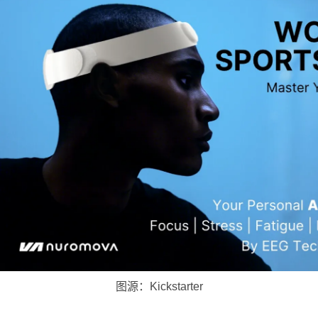
图源：Kickstarter