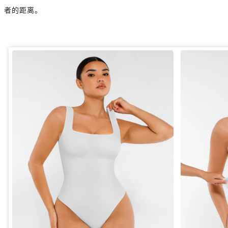
者的距离。