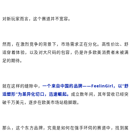
对新玩家而言，这个赛道并不宽容。
然而，在激烈竞争的背景下，市场需求正在分化。高性价比、舒
适穿着体验，以及对大尺码的包容，仍是许多欧美消费者未被满
足的期待。
就在这样的缝隙中，
一个来自中国的品牌——
FeelinGirl
，以“舒
适塑形”为差异化切口，迅速崛起。
成立数年间，其年营收已经突
破千万美元，逐步在欧美市场站稳脚跟。
那么，这个东方品牌，究竟是如何在强手环伺的赛道中，找到属