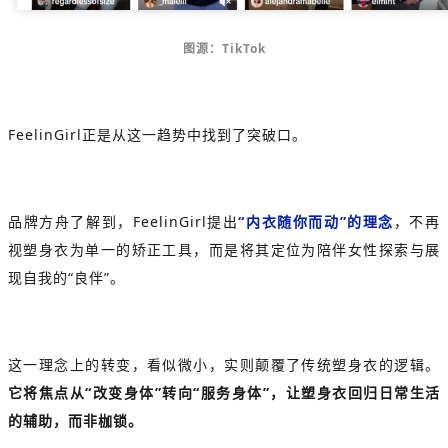
图源：TikTok
FeelinGirl正是从这一趋势中找到了突破口。
品牌方舟了解到，FeelinGirl提出
“内衣随你而动”的理念
，不再
视塑身衣为单一的矫正工具，而是将其定位为陪伴女性探索与展
现自我的“良伴”。
这一理念上的转变，看似微小，实则颠覆了传统塑身衣的逻辑。
它将焦点从“改变身体”转向“服务身体”，让塑身衣回归日常生活
的辅助，而非枷锁。