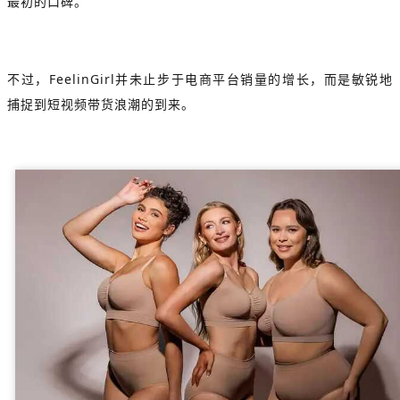
最初的口碑。
不过，FeelinGirl并未止步于电商平台销量的增长，而是敏锐地
捕捉到短视频带货浪潮的到来。