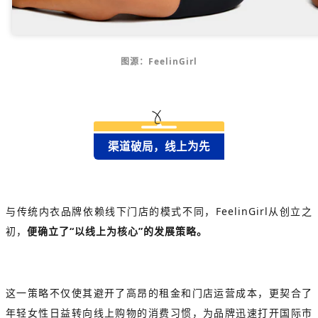
图源：FeelinGirl
渠道破局，线上为先
与传统内衣品牌依赖线下门店的模式不同，FeelinGirl从创立之
初，
便确立了“以线上为核心”的发展策略。
这一策略不仅使其避开了高昂的租金和门店运营成本，更契合了
年轻女性日益转向线上购物的消费习惯，为品牌迅速打开国际市