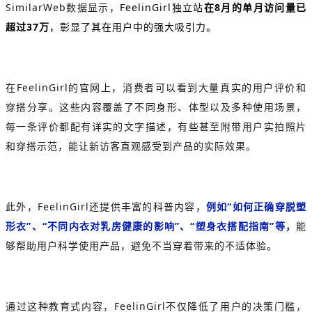
SimilarWeb
数据显示，
FeelinGirl独立站
在8月的单月访问量已
超过37万
，彰显了其在用户中的强大吸引力。
在FeelinGirl的官网上，消费者可以看到大量真实的用户评价和
穿搭分享。这些内容覆盖了不同身形、体型以及多种使用场景，
每一条评价都配有详实的文字描述，有些甚至附带用户实拍照片
和穿搭示范，能让新访客直观感受到产品的实际效果。
此外，FeelinGirl还提供丰富的科普内容，
例如“如何正确穿脱塑
形衣”、“不同内衣对乳房健康的影响”、“塑身衣搭配指南”等，
能
够帮助用户科学使用产品，避免不当穿着带来的不适体验。
通过这种教育式内容，FeelinGirl不仅降低了用户的决策门槛，