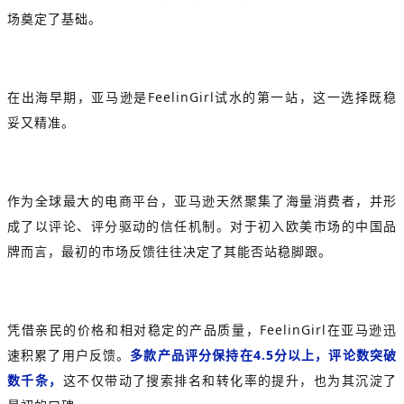
场奠定了基础。
在出海早期，亚马逊是FeelinGirl试水的第一站，这一选择既稳
妥又精准。
作为全球最大的电商平台，亚马逊天然聚集了海量消费者，并形
成了以评论、评分驱动的信任机制。对于初入欧美市场的中国品
牌而言，最初的市场反馈往往决定了其能否站稳脚跟。
凭借亲民的价格和相对稳定的产品质量，FeelinGirl在亚马逊迅
速积累了用户反馈。
多款产品评分保持在4.5分以上，评论数突破
数千条，
这不仅带动了搜索排名和转化率的提升，也为其沉淀了