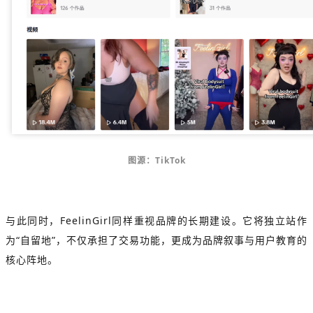
图源：TikTok
与此同时，FeelinGirl同样重视品牌的长期建设。它将独立站作
为“自留地”，不仅承担了交易功能，更成为品牌叙事与用户教育的
核心阵地。