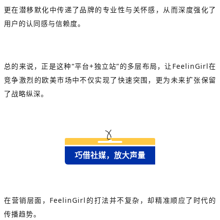
更在潜移默化中传递了品牌的专业性与关怀感，从而深度强化了
用户的认同感与信赖度。
总的来说，正是这种“平台+独立站”的多层布局，让FeelinGirl在
竞争激烈的欧美市场中不仅实现了快速突围，更为未来扩张保留
了战略纵深。
巧借社媒，放大声量
在营销层面，FeelinGirl的打法并不复杂，却精准顺应了时代的
传播趋势。