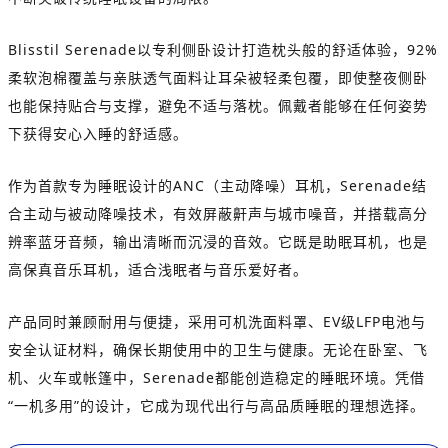
Blisstil Serenade以专利侧卧设计打造枕头般的舒适体验，92%
柔软泡棉覆盖与亲肤透气面料让耳朵被轻柔包覆，即使整夜侧卧
也能保持贴合与支撑，避免不适与落枕。佩戴者能够在任何姿势
下获得安心入睡的舒适感。
作为首款专为睡眠设计的ANC（主动降噪）耳机，Serenade结
合主动与被动降噪技术，有效屏蔽鼾声与城市噪音，并搭载高分
辨率蓝牙音频，输出清晰而沉浸的音效。它既是助眠耳机，也是
高保真音乐耳机，适合浅眠者与音乐爱好者。
产品同时兼顾耐用与便捷，采用可机洗面料罩、EV级LFP电池与
安全认证材料，确保长期使用中的卫生与健康。无论在卧室、飞
机、火车或帐篷中，Serenade都能创造稳定的睡眠环境。凭借
“一机多用”的设计，它成为现代出行与高品质睡眠的理想选择。