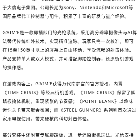
于大信电子集团。公司长期为Sony、Nintendo和Microsoft等
国际品牌代工控制器与配件，积累了丰富的研发与量产经验。
G’AIM’E是一款即插即用的光枪系统，采用高分辨率摄像头与AI算
法替代传统红外技术，实现精准追踪。玩家只需一次校准，即可
在15至150英寸以上的屏幕上自由移动，享受流畅的射击体验。
产品支持单人或双人模式，并可搭配脚踏控制器，还原街机游戏
的操作感。
在游戏内容上，G’AIM’E获得万代南梦宫的官方授权，内置
《TIME CRISIS》等经典街机游戏。《TIME CRISIS》保留了脚
踏板掩体机制，重现紧张的节奏感；《POINT BLANK》以趣味
迷你关卡带来聚会氛围；而《STEEL GUNNER》系列则首次通过
家用电视使用，带来硬核的科幻射击体验。
部分套装中还附带专属脚踏板，进一步还原街机玩法。光枪支持