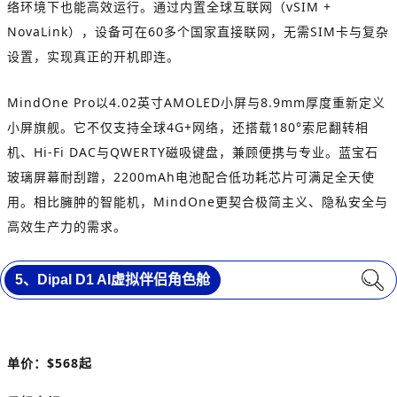
络环境下也能高效运行。通过内置全球互联网（vSIM +
NovaLink），设备可在60多个国家直接联网，无需SIM卡与复杂
设置，实现真正的开机即连。
MindOne Pro以4.02英寸AMOLED小屏与8.9mm厚度重新定义
小屏旗舰。它不仅支持全球4G+网络，还搭载180°索尼翻转相
机、Hi-Fi DAC与QWERTY磁吸键盘，兼顾便携与专业。蓝宝石
玻璃屏幕耐刮蹭，2200mAh电池配合低功耗芯片可满足全天使
用。相比臃肿的智能机，MindOne更契合极简主义、隐私安全与
高效生产力的需求。
5、
Dipal D1 AI虚拟伴侣角色舱
单价：
$568起