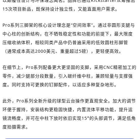
以颠覆性设计与环保理念闻名。品牌已通过Kickstarter众筹推出
15次项目新品，既保持设计独立性，又能直面用户需求。
Pro系列三脚架的核心设计理念是“空间效率”。通过非圆形支腿与
中心柱的创新结构，在不牺牲稳定性和功能的前提下，最大限度
压缩收纳体积，相较同类产品中仍普遍采用的低效圆柱形脚管
（通常成本高达2000美元、重量超过5磅），更轻便高效。
在细节上，Pro系列配备更大更坚固的支脚，采用CNC精密加工的
零件，减少腿部分段数量，引入碳纤维中柱，兼顾轻量与支撑强
度。同时支持可更换的钉脚配件，以适应多种复杂地形。
此外，Pro系列全新升级的球型云台操作更直观安全。加大的调节
环便于握持，安装结构更稳固快捷，内置流体平移功能，提升运
镜流畅度，并可在中柱下放时依旧实现15°的头部调节，满足低角
度拍摄需求。