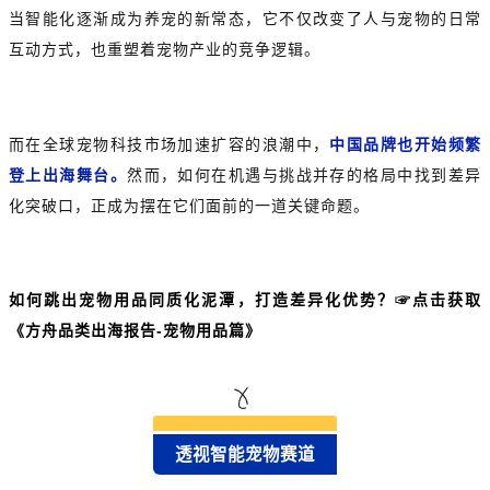
当智能化逐渐成为养宠的新常态，它不仅改变了人与宠物的日常
互动方式，也重塑着宠物产业的竞争逻辑。
而在全球宠物科技市场加速扩容的浪潮中，
中国品牌也开始频繁
登上出海舞台。
然而，如何在机遇与挑战并存的格局中找到差异
化突破口，正成为摆在它们面前的一道关键命题。
如何跳出宠物用品同质化泥潭，打造差异化优势？
☞点击获取
《方舟品类出海报告-宠物用品篇》
透视智能宠物赛道