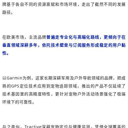
牌基于各自不同的资源禀赋和市场环境，走出了截然不同的发展
路径。
在欧美市场，主流品牌
普遍走专业化与高端化路线，更倾向于在
垂直领域深耕多年，依托技术壁垒与订阅服务形成稳定的用户黏
性。
以
Garmin
为例，这家长期深耕军用及户外导航领域的品牌，把成
熟的GPS定位技术应用到宠物追踪领域，推出的产品不仅延续了
技术基因里的高精度特性，更针对宠物户外活动场景强化了极端
环境下的可靠性。
与之类似，Tractive深耕宠物定位与健康监测，凭借全球覆盖的