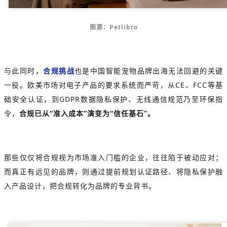
图源：Petlibro
与此同时，
合规挑战
也是中国智能宠物品牌出海无法回避的关键
一役。欧美市场对电子产品的要求系统而严苛，从CE、
FCC
等基
础安全认证，到GDPR数据隐私保护、无线通信规范乃至环保指
令，
合规已从“准入成本”演变为“信任基石”。
那些仅仅将合规视为市场准入门槛的企业，往往陷于被动应对；
而真正有远见的品牌，则通过
提前规划认证路径、将隐私保护融
入产品设计，把合规转化为品牌的专业背书。