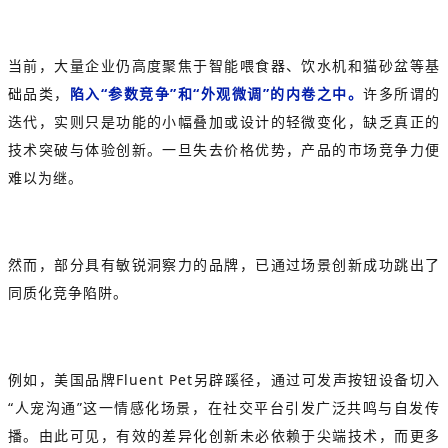
当前，大量企业仍高度聚焦于智能喂食器、饮水机和猫砂盆等基
础品类，
陷入“参数竞争”和“外观微调”的内卷之中。
许多所谓的
迭代，实则只是功能的小幅叠加或设计的轻微变化，缺乏真正的
技术突破与体验创新。一旦失去价格优势，产品的市场竞争力便
难以为继。
然而，部分具有敏锐洞察力的品牌，已通过场景创新成功跳出了
同质化竞争陷阱。
例如，美国品牌Fluent Pet另辟蹊径，
通过可发声按钮设备切入
“人宠沟通”这一情感化场景，
在社交平台引发广泛共鸣与自发传
播。由此可见，有效的差异化创新未必依赖于尖端技术，而更多