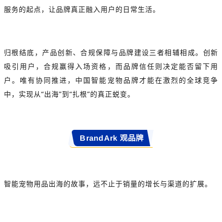
服务的起点，让品牌真正融入用户的日常生活。
归根结底，产品创新、合规保障与品牌建设三者相辅相成。
创新
吸引用户，合规赢得入场资格，而品牌信任则决定能否留下用
户。
唯有协同推进，中国智能宠物品牌才能在激烈的全球竞争
中，实现从“出海”到“扎根”的真正蜕变。
BrandArk 观品牌
智能宠物用品出海的故事，远不止于销量的增长与渠道的扩展。