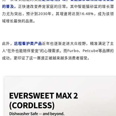
的普及，
正快速改变养宠家庭的日常。其中智能猫砂盆的增长潜
力尤为突出，预计到2030年，其增速将达到16.48%，成为该领
域增长最快的品类。
此外，
远程看护类产品
近年也逐渐走进大众视野，精准满足了主
人“在外也能陪伴爱宠”的心理需求。而Furbo、
Petcube
等品牌的
成功，更印证了这一赛道正被越来越多消费者接受。