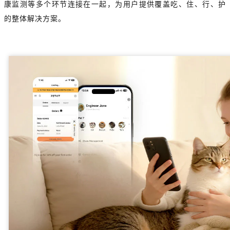
康监测等多个环节连接在一起，为用户提供覆盖吃、住、行、护
的整体解决方案。