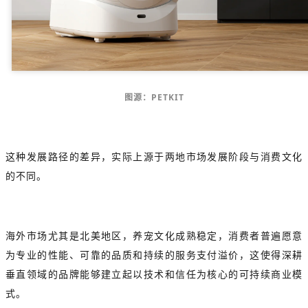
图源：PETKIT
这种发展路径的差异，
实际上源于两地市场发展阶段与消费文化
的不同。
海外市场尤其是北美地区，养宠文化成熟稳定，消费者普遍愿意
为专业的性能、可靠的品质和持续的服务支付溢价，这使得深耕
垂直领域的品牌能够建立起以技术和信任为核心的可持续商业模
式。