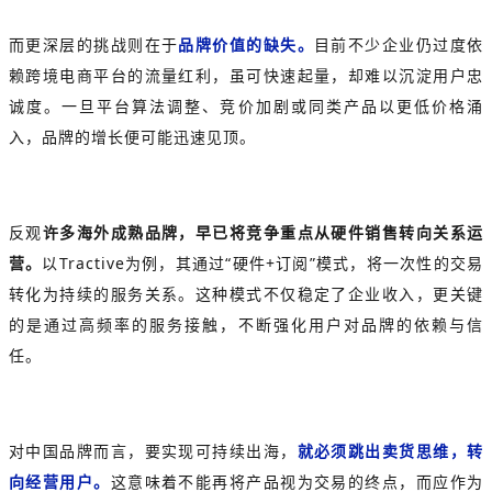
而更深层的挑战则在于
品牌价值的缺失。
目前不少企业仍过度依
赖跨境电商平台的流量红利，虽可快速起量，却难以沉淀用户忠
诚度。一旦平台算法调整、竞价加剧或同类产品以更低价格涌
入，品牌的增长便可能迅速见顶。
反观
许多海外成熟品牌，早已将竞争重点从硬件销售转向关系运
营。
以Tractive为例，其通过“硬件+订阅”模式，将一次性的交易
转化为持续的服务关系。这种模式不仅稳定了企业收入，更关键
的是通过高频率的服务接触，不断强化用户对品牌的依赖与信
任。
对中国品牌而言，要实现可持续出海，
就必须跳出卖货思维，转
向经营用户。
这意味着不能再将产品视为交易的终点，而应作为