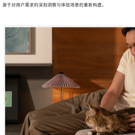
源于对用户需求的深刻洞察与体验场景的重新构建。