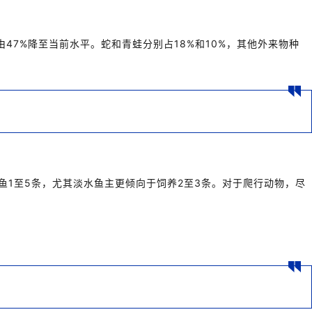
47%降至当前水平。蛇和青蛙分别占18%和10%，其他外来物种
鱼1至5条，尤其淡水鱼主更倾向于饲养2至3条。对于爬行动物，尽