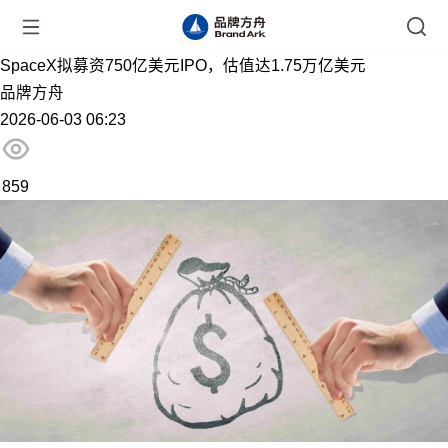
SpaceX拟募资750亿美元IPO，估值达1.75万亿美元
品牌方舟
2026-06-03 06:23
859