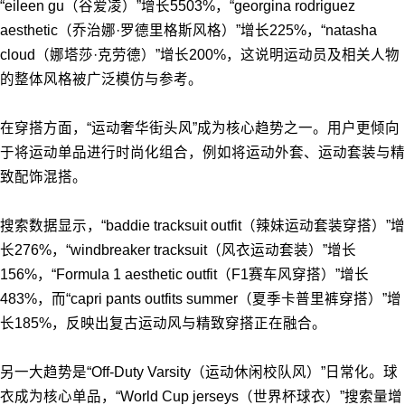
“eileen gu（谷爱凌）”增长5503%，“georgina rodriguez
aesthetic（乔治娜·罗德里格斯风格）”增长225%，“natasha
cloud（娜塔莎·克劳德）”增长200%，这说明运动员及相关人物
的整体风格被广泛模仿与参考。
在穿搭方面，“运动奢华街头风”成为核心趋势之一。用户更倾向
于将运动单品进行时尚化组合，例如将运动外套、运动套装与精
致配饰混搭。
搜索数据显示，“baddie tracksuit outfit（辣妹运动套装穿搭）”增
长276%，“windbreaker tracksuit（风衣运动套装）”增长
156%，“Formula 1 aesthetic outfit（F1赛车风穿搭）”增长
483%，而“capri pants outfits summer（夏季卡普里裤穿搭）”增
长185%，反映出复古运动风与精致穿搭正在融合。
另一大趋势是“Off-Duty Varsity（运动休闲校队风）”日常化。球
衣成为核心单品，“World Cup jerseys（世界杯球衣）”搜索量增