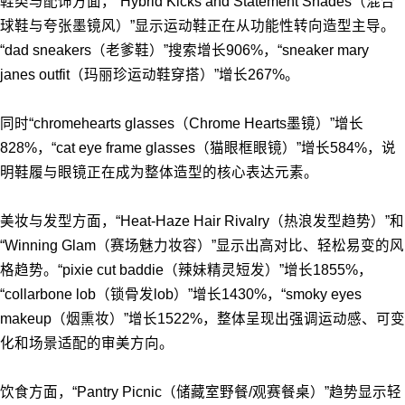
鞋类与配饰方面，“Hybrid Kicks and Statement Shades（混合
球鞋与夸张墨镜风）”显示运动鞋正在从功能性转向造型主导。
“dad sneakers（老爹鞋）”搜索增长906%，“sneaker mary
janes outfit（玛丽珍运动鞋穿搭）”增长267%。
同时“chromehearts glasses（Chrome Hearts墨镜）”增长
828%，“cat eye frame glasses（猫眼框眼镜）”增长584%，说
明鞋履与眼镜正在成为整体造型的核心表达元素。
美妆与发型方面，“Heat-Haze Hair Rivalry（热浪发型趋势）”和
“Winning Glam（赛场魅力妆容）”显示出高对比、轻松易变的风
格趋势。“pixie cut baddie（辣妹精灵短发）”增长1855%，
“collarbone lob（锁骨发lob）”增长1430%，“smoky eyes
makeup（烟熏妆）”增长1522%，整体呈现出强调运动感、可变
化和场景适配的审美方向。
饮食方面，“Pantry Picnic（储藏室野餐/观赛餐桌）”趋势显示轻