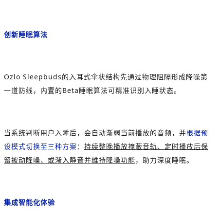
创新睡眠算法
Ozlo Sleepbuds的入耳式伞状结构先通过物理阻隔形成降噪第
一道防线，内置的Beta睡眠算法可精准识别入睡状态。
当系统判断用户入睡后，会自动渐弱当前播放的音频，并
根据预
设模式切换至三种方案
：
持续整晚播放掩蔽音轨、定时播放后保
留被动降噪、或渐入静音并维持降噪功能
，助力深度睡眠。
集成智能化体验