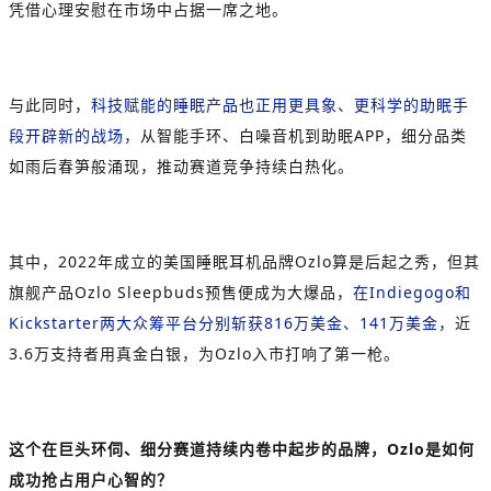
凭借心理安慰在市场中占据一席之地。
与此同时，
科技赋能的睡眠产品也正用更具象、更科学的助眠手
段开辟新的战场，
从智能手环、白噪音机到助眠APP，细分品类
如雨后春笋般涌现，推动赛道竞争持续白热化。
其中，2022年成立的美国睡眠耳机品牌Ozlo算是后起之秀，但其
旗舰产品Ozlo Sleepbuds预售便成为大爆品，
在Indiegogo和
Kickstarter两大众筹平台分别斩获816万美金、141万美金，
近
3.6万支持者用真金白银，为Ozlo入市打响了第一枪。
这个在巨头环伺、细分赛道持续内卷中起步的品牌，Ozlo是如何
成功抢占用户心智的？