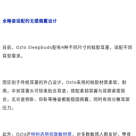
全睡姿适配的无感佩戴设计
目前，Ozlo Sleepbuds配有4种不同尺寸的硅胶耳塞，适配不同
耳型需求。
而区别于传统耳塞的外凸设计，Ozlo采用的硅胶材质柔软、耐
用，伞状耳塞头可轻柔贴合耳道，搭配柔韧耳翼与耳廓紧密契
合，无论是侧卧、仰卧等睡姿都能稳固佩戴，同时有效分散耳部
压力。
此外，Ozlo还
特别选用低致敏材质
，对多数敏感人群友好，整夜