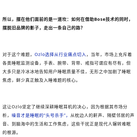
所以，摆在他们面前的是一道坎：如何在借助Bose技术的同时，
摆脱旧品牌的影子，走出一条自己的路？
对于这个难题，
Ozlo选择从行业痛点切入
，当年，市场上充斥着
各类睡眠监测设备，手表、腕带、背带、戒指可谓应有尽有，但
大多只是冷冰冰地告知用户睡眠质量不佳，无形之中加剧了睡眠
焦虑，鲜少真正触及入睡难题的核心。
这让Ozlo坚定了继续深耕睡眠耳机的决心，因为根据其市场分
析，
噪音才是睡眠的“头号杀手”，
从枕边人的鼾声、隔壁邻居的声
音、到脑海中的生活和工作焦虑，这些干扰正是现代人辗转难眠
的根源。