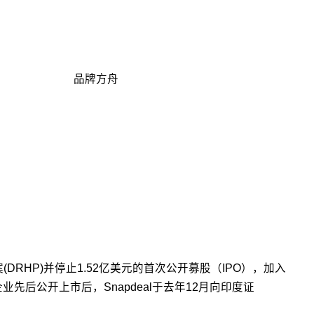
品牌方舟
RHP)并停止1.52亿美元的首次公开募股（IPO），加入
大型科技企业先后公开上市后，Snapdeal于去年12月向印度证