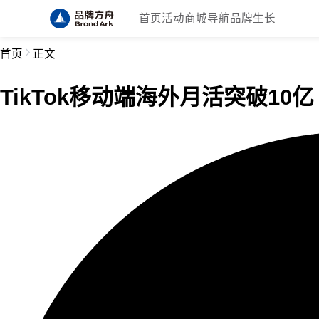
首页
活动
商城
导航
品牌生长
首页
正文
TikTok移动端海外月活突破10亿