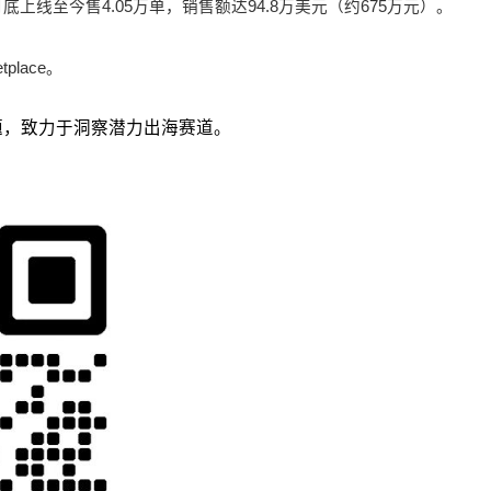
底上线至今售4.05万单，销售额达94.8万美元（约675万元）。
place。
议题，致力于洞察潜力出海赛道。