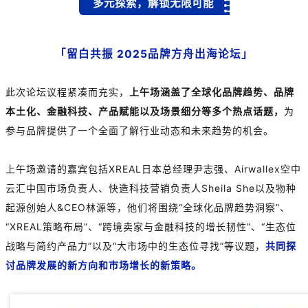
多元探索，解锁无限可能
「
留白共振 2025品牌方舟出海论坛」
此次论坛
议程紧凑而充实，
上午场
涵盖了全球化品牌趋势、品牌
本土化、金融科技、产品赋能以及场景细分等多个热点话题，
为
参与品牌提供了一个全面了解行业动态和未来趋势的机会。
上午场邀请的嘉宾包括
XREAL
日本总经理尹志强、Airwallex空中
云汇中国市场负责人、快造科技营销负责人
Sheila She
以及
物种
起源
创始人&CEO林源等，他们将围绕“全球化品牌趋势洞察”、
“XREAL策略布局”、“跨境卖家与金融科技的增长韧性”、“生态位
战略与简约产品力”以及“大市场中的生态位寻找”等议题，
共同探
讨品牌发展的新方向和市场增长的新策略。