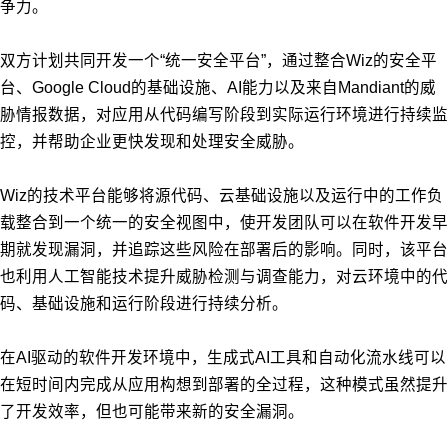
争力。
双方计划共同开发一个“统一安全平台”，通过整合Wiz的安全平
台、Google Cloud的基础设施、AI能力以及来自Mandiant的威
胁情报数据，对应用从代码编写阶段到实际运行环境进行持续监
控，并帮助企业更快发现和处理安全威胁。
Wiz的技术平台能够将源代码、云基础设施以及运行中的工作负
载整合到一个统一的安全视图中，使开发团队可以在软件开发早
期就发现漏洞，并追踪这些风险在部署后的影响。同时，该平台
也利用人工智能技术提升威胁检测与调查能力，对云环境中的代
码、基础设施和运行阶段进行持续分析。
在AI驱动的软件开发环境中，生成式AI工具和自动化流水线可以
在短时间内完成从应用构想到部署的全过程，这种模式虽然提升
了开发效率，但也可能带来新的安全漏洞。