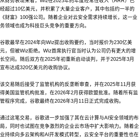
从财务表现来看，Wiz在2025年的年度经常性收入（ARR）已
经超过10亿美元，并积累了大量企业客户，其中包括约一半的
《财富》100强公司。随着企业对云安全需求持续增长，这一业
务领域也成为科技巨头竞争的重要方向。
谷歌最早在2024年向Wiz提出收购要约，当时报价为230亿美
元，但被Wiz拒绝。Wiz首席执行官当时认为公司仍有更大的增
长空间。随后双方在2025年初重新启动谈判，并于2025年3月
宣布达成320亿美元的收购协议。
该交易随后接受了监管机构的反垄断审查，并在2025年11月获
得美国监管机构批准，在2026年2月获得欧盟批准。随着所有监
管程序完成，谷歌最终在2026年3月11日正式完成收购。
通过这笔交易，谷歌进一步加强了其在云计算与AI安全领域的布
局，同时也试图在竞争激烈的企业云市场中扩大影响力。随着企
业持续向多云架构和AI开发模式转型，云安全平台的重要性也在