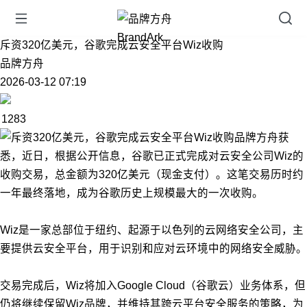
斥资320亿美元，谷歌完成云安全平台Wiz收购
品牌方舟
2026-03-12 07:19
1283
品牌方舟获
悉，近日，根据公开信息，谷歌已正式完成对云安全公司Wiz的
收购交易，总金额为320亿美元（现金支付）。这笔交易历时约
一年最终落地，成为谷歌历史上规模最大的一次收购。
Wiz是一家总部位于纽约、起源于以色列的云网络安全公司，主
要提供云安全平台，用于识别和应对云环境中的网络安全威胁。
交易完成后，Wiz将加入Google Cloud（谷歌云）业务体系，但
仍将继续保留Wiz品牌，并维持其跨云平台安全服务的策略，为