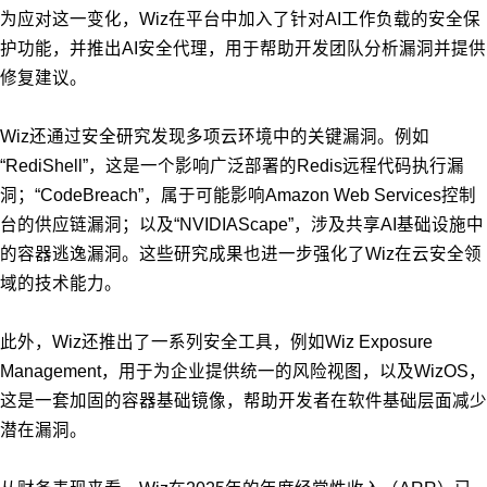
为应对这一变化，Wiz在平台中加入了针对AI工作负载的安全保
护功能，并推出AI安全代理，用于帮助开发团队分析漏洞并提供
修复建议。
Wiz还通过安全研究发现多项云环境中的关键漏洞。例如
“RediShell”，这是一个影响广泛部署的Redis远程代码执行漏
洞；“CodeBreach”，属于可能影响Amazon Web Services控制
台的供应链漏洞；以及“NVIDIAScape”，涉及共享AI基础设施中
的容器逃逸漏洞。这些研究成果也进一步强化了Wiz在云安全领
域的技术能力。
此外，Wiz还推出了一系列安全工具，例如Wiz Exposure
Management，用于为企业提供统一的风险视图，以及WizOS，
这是一套加固的容器基础镜像，帮助开发者在软件基础层面减少
潜在漏洞。