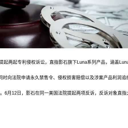
起专利侵权诉讼，直指影石旗下Luna系列产品，涵盖Luna Pro
，大疆同时向法院申请永久禁售令、侵权损害赔偿以及涉案产品利润追
月12日，影石在同一美国法院提起两项反诉，反诉对象直指大疆主力