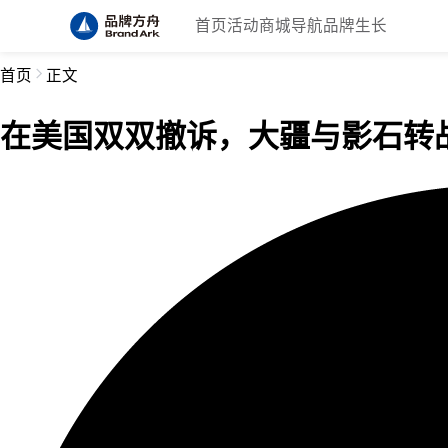
首页
活动
商城
导航
品牌生长
首页
正文
在美国双双撤诉，大疆与影石转