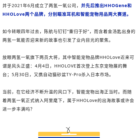
并于2021年6月成立了两氢一氧公司，
并先后推出HHOGene和
HHOLove两个品牌，分别瞄准耳机和智能宠物用品两大赛道。
如今转眼四年过去，陈航与钉钉“重归于好”，而含着金汤匙出身的
两氢一氧能否迎来新的故事也引发了业内目光的聚焦。
放眼两氢一氧旗下两员大将，其中智能宠物品牌HHOLove近来可
谓是风头正盛：4月4日，HHOLOVE首次登上东京宠物展的舞
台；5月30日，又携自动猫砂盆TY-Pro杀入日本市场。
当前，在它经济不断升温的风口下，智能宠物出海正当时。而随
着两氢一氧正式纳入阿里麾下，属于HHOLove的出海故事或许会
进一步丰满吗？