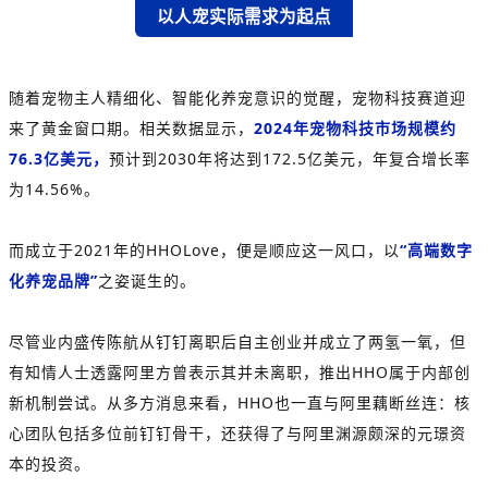
以人宠实际需求为起点
随着宠物主人精细化、智能化养宠意识的觉醒，宠物科技赛道迎
来了黄金窗口期。相关数据显示，
2024年宠物科技市场规模约
76.3亿美元，
预计到2030年将达到172.5亿美元，年复合增长率
为14.56%。
而成立于2021年的HHOLove，便是顺应这一风口，以
“高端数字
化养宠品牌”
之姿诞生的。
尽管业内盛传陈航从钉钉离职后自主创业并成立了两氢一氧，但
有知情人士透露阿里方曾表示其并未离职，推出HHO属于内部创
新机制尝试。从多方消息来看，HHO也一直与阿里藕断丝连：核
心团队包括多位前钉钉骨干，还获得了与阿里渊源颇深的
元璟资
本
的投资。