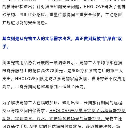
的猫咪轻松进出；针对猫咪如厕安全问题，HHOLOVE研发了侧排
砂结构、PIR 红外感应、重量传感协同三重安全保护，主动感应
并规避可能的安全隐患。
其次则是从宠物主人的实际需求出发，真正做到解放“铲屎官”双
手。
美国宠物用品协会开展的一项调查显示，宠物主人平均每年在猫
咪寄养服务上的花费高达78美元，是继医疗和食物之后的第三大
支出。HHOLOVE团队走访众多宠物家庭发现，猫咪寄养不仅费用
高昂，且寄养期间也容易感到不适甚至压力。
为了解决宠物主人在临时加班、短期出差、长期旅行期间的远程
交互与跨空间陪伴需求，
HHOLOVE产品量身定制了远程智能控制
功能，实现喂食、饮水、铲便等各种场景的智能控制，
宠物主还
可以通过手机 APP 实时评估猫咪健康状况，获取排便次数、频