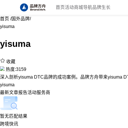
首页
活动
商城
导航
品牌生长
首页
/
国外品牌
/
yisuma
yisuma
收藏
热度:3159
深入剖析yisuma DTC品牌的成功案例。品牌方舟带来yisuma
yisuma
最新
文章
报告
活动
服务商
暂无匹配结果
跨境快讯