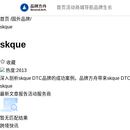
首页
活动
商城
导航
品牌生长
首页
/
国外品牌
/
skque
skque
收藏
热度:2613
深入剖析skque DTC品牌的成功案例。品牌方舟带来skque D
skque
最新
文章
报告
活动
服务商
暂无匹配结果
跨境快讯