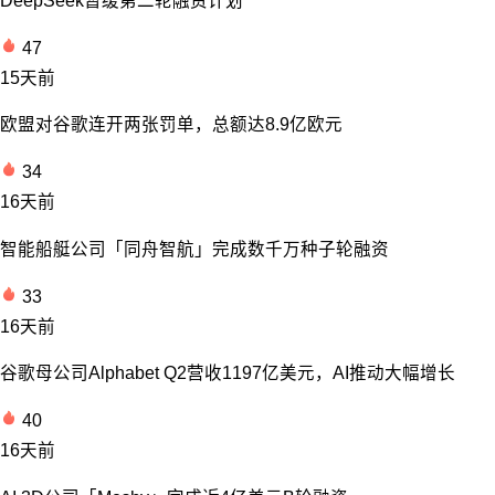
DeepSeek暂缓第二轮融资计划
47
15天前
欧盟对谷歌连开两张罚单，总额达8.9亿欧元
34
16天前
智能船艇公司「同舟智航」完成数千万种子轮融资
33
16天前
谷歌母公司Alphabet Q2营收1197亿美元，AI推动大幅增长
40
16天前