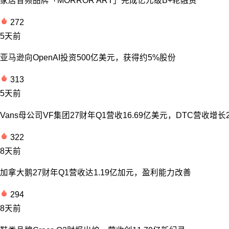
家居音频品牌「MORROR ART」完成亿元级B+轮融资
272
5天前
亚马逊向OpenAI投资500亿美元，获得约5%股份
313
5天前
Vans母公司VF集团27财年Q1营收16.69亿美元，DTC营收增长
322
8天前
加拿大鹅27财年Q1营收达1.19亿加元，盈利能力改善
294
8天前