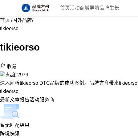
首页
活动
商城
导航
品牌生长
首页
/
国外品牌
/
tikieorso
tikieorso
收藏
热度:2979
深入剖析tikieorso DTC品牌的成功案例。品牌方舟带来tikieor
tikieorso
最新
文章
报告
活动
服务商
暂无匹配结果
跨境快讯