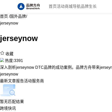
首页
活动
商城
导航
品牌生长
首页
/
国外品牌
/
jerseynow
jerseynow
收藏
热度:3391
深入剖析jerseynow DTC品牌的成功案例。品牌方舟带来jerse
jerseynow
最新
文章
报告
活动
服务商
暂无匹配结果
跨境快讯