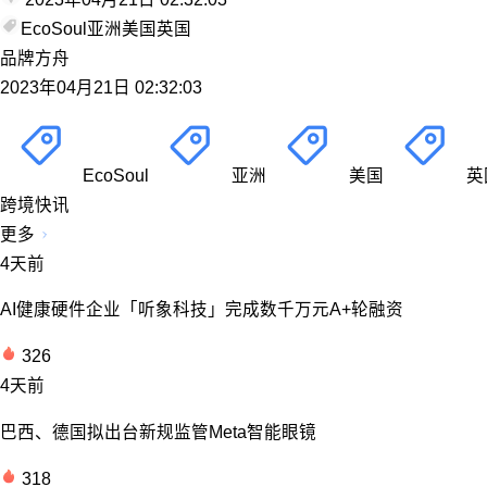
EcoSoul
亚洲
美国
英国
品牌方舟
2023年04月21日 02:32:03
EcoSoul
亚洲
美国
英
跨境快讯
更多
4天前
AI健康硬件企业「听象科技」完成数千万元A+轮融资
326
4天前
巴西、德国拟出台新规监管Meta智能眼镜
318