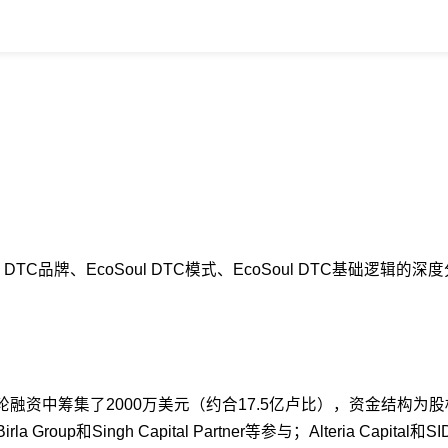
l DTC品牌、EcoSoul DTC模式、EcoSoul DTC基础
资中筹集了2000万美元（约合17.5亿卢比），资金结构为股权与债务混
s、CK Birla Group和Singh Capital Partner等参与；Alter