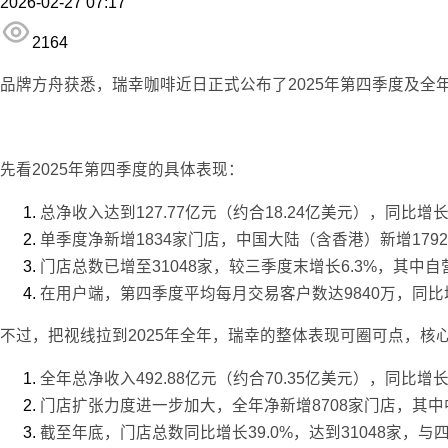
2026-02-27 07:17
2164
品牌方舟获悉，瑞幸咖啡近日正式公布了2025年第四季度及全
先看2025年第四季度的具体表现：
总净收入达到127.77亿元（约合18.24亿美元），同比增
单季度净新增1834家门店，中国大陆（含香港）新增179
门店总数已增至31048家，较三季度末增长6.3%，其中自
在用户端，第四季度平均每月交易客户数达9840万，同比
不过，把视线拉到2025年全年，瑞幸的整体表现可圈可点，核
全年总净收入492.88亿元（约合70.35亿美元），同比增长4
门店扩张力度进一步加大，全年净新增8708家门店，其中
截至年底，门店总数同比增长39.0%，达到31048家，与