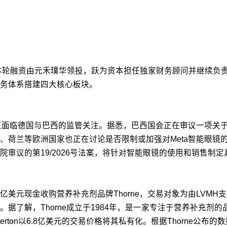
本轮融资由元禾璞华领投，跃为资本担任独家财务顾问并继续负责
务体系搭建四大核心板块。
正面临德国与巴西的监管关注。据悉，巴西国会正在审议一项关于
、荷兰等欧洲国家也正在讨论是否限制或加强对Meta智能眼镜
审议的第19/2026号法案，将针对智能眼镜的使用和销售制
以38亿美元现金收购营养补充剂品牌Thorne，交易对象为由LVMH
据了解，Thorne成立于1984年，是一家专注于营养补充剂
atterton以6.8亿美元的交易价格将其私有化。根据Thorne公