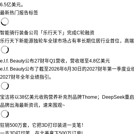
6.5亿美元。
最新
热门
报告
标签
智能骑行装备公司「乐行天下」完成C轮融资
乐行天下新能源独轮车全球市场占有率长期位居行业首位，高端
e.l.f. Beauty公布27财年Q1营收，营收增至4.8亿美元
e.l.f. Beauty公布了截至2026年6月30日的202
2027财年全年业绩指引。
宝洁将以38亿美元收购营养补充剂品牌Thorne；DeepSeek重
品牌出海最新资讯，速来围观~
狂销500万套，它把3D打印装进一支笔！
一支3D打印笔，在北美拿下500万订单!