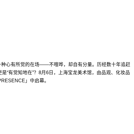
近一种心有所觉的在场——不喧哗，却自有分量。历经数十年追赶
，更是“有觉知地在”？8月6日，上海宝龙美术馆，由品观、化妆品
ESENCE」中启幕。