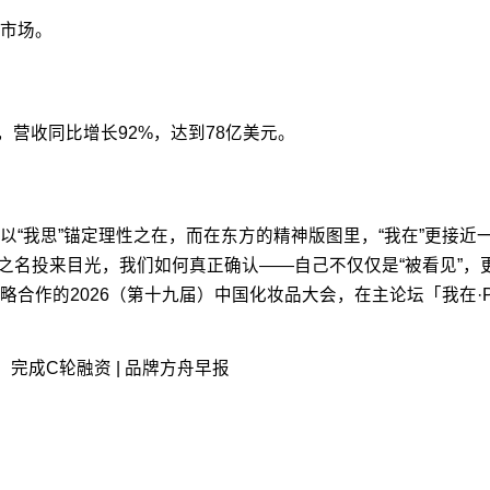
市场。
长，营收同比增长92%，达到78亿美元。
以“我思”锚定理性之在，而在东方的精神版图里，“我在”更接
ty”之名投来目光，我们如何真正确认——自己不仅仅是“被看见”
作的2026（第十九届）中国化妆品大会，在主论坛「我在·PR
下」完成C轮融资 | 品牌方舟早报