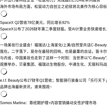
户外出行硬科技企业「松鼠动力」完成超2亿元A轮系列融资
海外市场布局方面，松鼠动力自创立之初就将北美作为核心目标
SpaceX Q2营收78亿美元，同比增长92%
SpaceX公布了2026财年第二季度财报。受AI计算业务快速增
一场美妆行业盛会！福瑞达/上海家化/上美/自然堂共话C-Beauty
我在。二字落下，是存在最轻的回响，也是最重的自证。笛卡尔
与内省，中国美妆也走到了这样一个时刻：当世界以“C-Beau
观察举办，贝豪集团、福瑞达生物股份、中通生化、无锡科玛战略合
e.l.f. Beauty公布27财年Q1营收；智能骑行装备公司「乐行天
品牌出海最新资讯，速来围观~
Somos Martina：靠经期护理+内容营销撬动女性护理市场