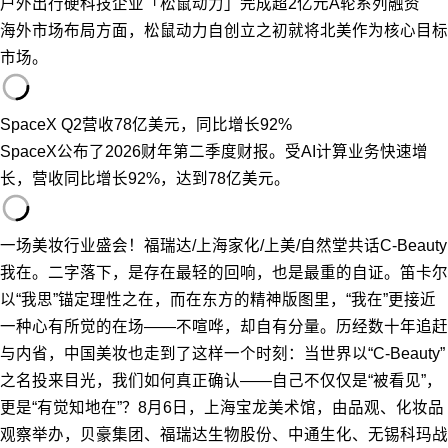
户外出行硬科技企业「松鼠动力」完成超2亿元A轮系列融资
海外市场布局方面，松鼠动力自创立之初就将北美作为核心目标
市场。
SpaceX Q2营收78亿美元，同比增长92%
SpaceX公布了2026财年第二季度财报。受AI计算业务快速增
长，营收同比增长92%，达到78亿美元。
一场美妆行业盛会！福瑞达/上海家化/上美/自然堂共话C-Beauty
我在。二字落下，是存在最轻的回响，也是最重的自证。笛卡尔
以“我思”锚定理性之在，而在东方的精神版图里，“我在”更接近
一种心有所觉的在场——不喧哗，却自有分量。历经数十年追赶
与内省，中国美妆也走到了这样一个时刻：当世界以“C-Beauty”
之名投来目光，我们如何真正确认——自己不仅仅是“被看见”，
更是“有觉知地在”？8月6日，上海宝龙美术馆，由品观、化妆品
观察举办，贝豪集团、福瑞达生物股份、中通生化、无锡科玛战