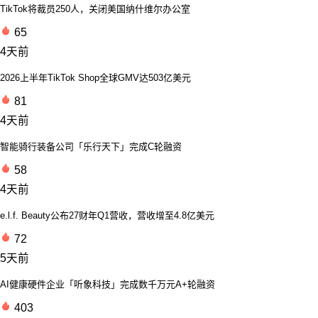
TikTok将裁员250人，关闭美国纳什维尔办公室
65
4天前
2026上半年TikTok Shop全球GMV达503亿美元
81
4天前
智能骑行装备公司「乐行天下」完成C轮融资
58
4天前
e.l.f. Beauty公布27财年Q1营收，营收增至4.8亿美元
72
5天前
AI健康硬件企业「听象科技」完成数千万元A+轮融资
403