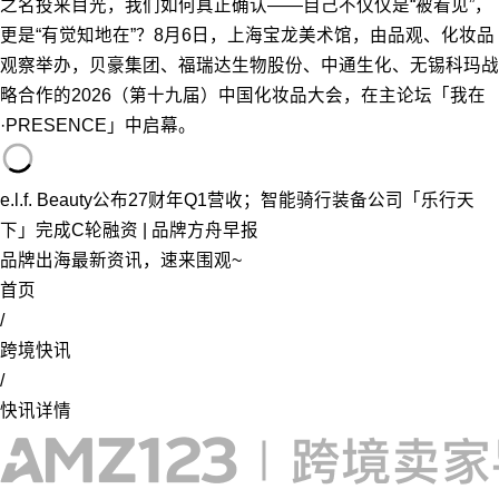
之名投来目光，我们如何真正确认——自己不仅仅是“被看见”，
更是“有觉知地在”？8月6日，上海宝龙美术馆，由品观、化妆品
观察举办，贝豪集团、福瑞达生物股份、中通生化、无锡科玛战
略合作的2026（第十九届）中国化妆品大会，在主论坛「我在
·PRESENCE」中启幕。
e.l.f. Beauty公布27财年Q1营收；智能骑行装备公司「乐行天
下」完成C轮融资 | 品牌方舟早报
品牌出海最新资讯，速来围观~
首页
/
跨境快讯
/
快讯详情