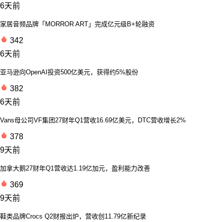
6天前
家居音频品牌「MORROR ART」完成亿元级B+轮融资
342
6天前
亚马逊向OpenAI投资500亿美元，获得约5%股份
382
6天前
Vans母公司VF集团27财年Q1营收16.69亿美元，DTC营收增长2%
378
9天前
加拿大鹅27财年Q1营收达1.19亿加元，盈利能力改善
369
9天前
鞋类品牌Crocs Q2财报出炉，营收创11.79亿新纪录