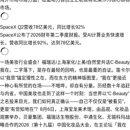
市场。
SpaceX Q2营收78亿美元，同比增长92%
SpaceX公布了2026财年第二季度财报。受AI计算业务快速增
长，营收同比增长92%，达到78亿美元。
一场美妆行业盛会！福瑞达/上海家化/上美/自然堂共话C-Beauty
我在。二字落下，是存在最轻的回响，也是最重的自证。笛卡尔
以“我思”锚定理性之在，而在东方的精神版图里，“我在”更接近
一种心有所觉的在场——不喧哗，却自有分量。历经数十年追赶
与内省，中国美妆也走到了这样一个时刻：当世界以“C-Beauty”
之名投来目光，我们如何真正确认——自己不仅仅是“被看见”，
更是“有觉知地在”？8月6日，上海宝龙美术馆，由品观、化妆品
观察举办，贝豪集团、福瑞达生物股份、中通生化、无锡科玛战
略合作的2026（第十九届）中国化妆品大会，在主论坛「我在