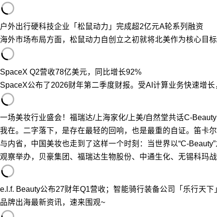
户外出行硬科技企业「松鼠动力」完成超2亿元A轮系列融资
海外市场布局方面，松鼠动力自创立之初就将北美作为核心目标
SpaceX Q2营收78亿美元，同比增长92%
SpaceX公布了2026财年第二季度财报。受AI计算业务快速增
一场美妆行业盛会！福瑞达/上海家化/上美/自然堂共话C-Beauty
我在。二字落下，是存在最轻的回响，也是最重的自证。笛卡尔
与内省，中国美妆也走到了这样一个时刻：当世界以“C-Beau
观察举办，贝豪集团、福瑞达生物股份、中通生化、无锡科玛战略合
e.l.f. Beauty公布27财年Q1营收；智能骑行装备公司「乐行天
品牌出海最新资讯，速来围观~