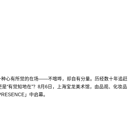
近一种心有所觉的在场——不喧哗，却自有分量。历经数十年追赶
，更是“有觉知地在”？8月6日，上海宝龙美术馆，由品观、化妆品
ESENCE」中启幕。