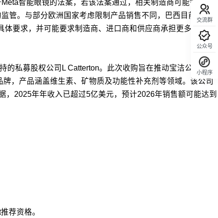
Meta智能眼镜的法案，若该法案通过，相关制造商可能需要调
的监管。与部分欧洲国家考虑限制产品销售不同，巴西目前讨论
交流群
定具体要求，并可能要求制造商、进口商和供应商承担更多责任。
公众号
支持的私募股权公司L Catterton。此次收购旨在推动宝洁公司健康
小程序
的品牌，产品涵盖维生素、矿物质及功能性补充剂等领域。该公司
回顶部
布的数据，2025年年收入已超过5亿美元，预计2026年销售额可能达到
ht推荐资格。