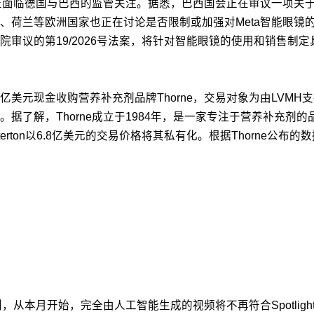
正面临德国与巴西的监管关注。据悉，巴西国会正在审议一项关于
、荷兰等欧洲国家也正在讨论是否限制或加强对Meta智能眼镜
审议的第19/2026号法案，将针对智能眼镜的使用和销售制
以38亿美元现金收购营养补充剂品牌Thorne，交易对象为由LVMH
据了解，Thorne成立于1984年，是一家专注于营养补充剂
atterton以6.8亿美元的交易价格将其私有化。根据Thorne公
发规则，从本月开始，完全由人工智能生成的视频将不再符合Spotlig