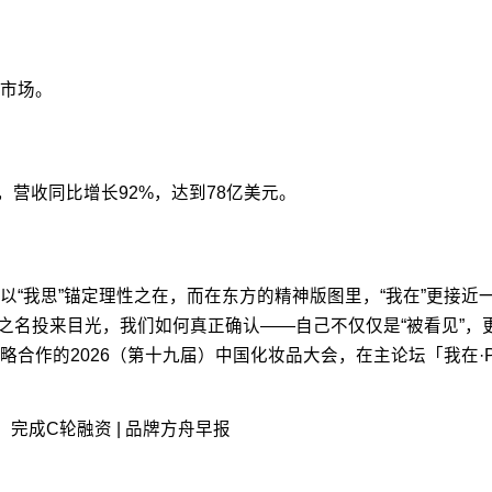
市场。
长，营收同比增长92%，达到78亿美元。
以“我思”锚定理性之在，而在东方的精神版图里，“我在”更接
ty”之名投来目光，我们如何真正确认——自己不仅仅是“被看见”
作的2026（第十九届）中国化妆品大会，在主论坛「我在·PR
下」完成C轮融资 | 品牌方舟早报