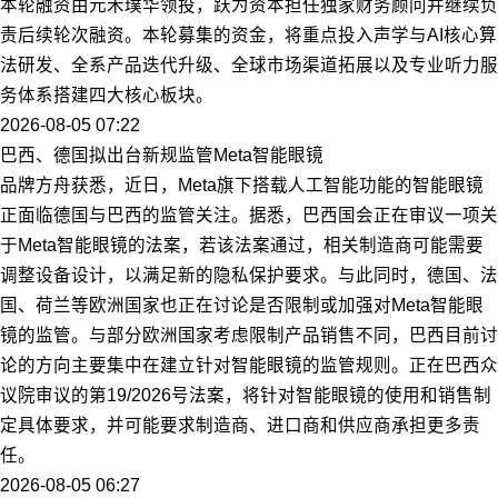
本轮融资由元禾璞华领投，跃为资本担任独家财务顾问并继续负
责后续轮次融资。本轮募集的资金，将重点投入声学与AI核心算
法研发、全系产品迭代升级、全球市场渠道拓展以及专业听力服
务体系搭建四大核心板块。
2026-08-05 07:22
巴西、德国拟出台新规监管Meta智能眼镜
品牌方舟获悉，近日，Meta旗下搭载人工智能功能的智能眼镜
正面临德国与巴西的监管关注。据悉，巴西国会正在审议一项关
于Meta智能眼镜的法案，若该法案通过，相关制造商可能需要
调整设备设计，以满足新的隐私保护要求。与此同时，德国、法
国、荷兰等欧洲国家也正在讨论是否限制或加强对Meta智能眼
镜的监管。与部分欧洲国家考虑限制产品销售不同，巴西目前讨
论的方向主要集中在建立针对智能眼镜的监管规则。正在巴西众
议院审议的第19/2026号法案，将针对智能眼镜的使用和销售制
定具体要求，并可能要求制造商、进口商和供应商承担更多责
任。
2026-08-05 06:27