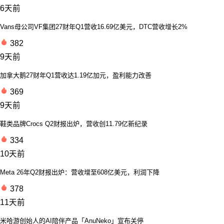
6天前
Vans母公司VF集团27财年Q1营收16.69亿美元，DTC营收增长2%
382
9天前
加拿大鹅27财年Q1营收达1.19亿加元，盈利能力改善
369
9天前
鞋类品牌Crocs Q2财报出炉，营收创11.79亿新纪录
334
10天前
Meta 26年Q2财报出炉：营收增至608亿美元，利润下降
378
11天前
米哈游创始人的AI陪伴产品「AnuNeko」宣布关停