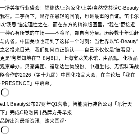
一场美妆行业盛会！福瑞达/上海家化/上美/自然堂共话C-Beauty
我在。二字落下，是存在最轻的回响，也是最重的自证。笛卡尔
以“我思”锚定理性之在，而在东方的精神版图里，“我在”更接近
一种心有所觉的在场——不喧哗，却自有分量。历经数十年追赶
与内省，中国美妆也走到了这样一个时刻：当世界以“C-Beauty”
之名投来目光，我们如何真正确认——自己不仅仅是“被看见”，
更是“有觉知地在”？8月6日，上海宝龙美术馆，由品观、化妆品
观察举办，贝豪集团、福瑞达生物股份、中通生化、无锡科玛战
略合作的2026（第十九届）中国化妆品大会，在主论坛「我在
·PRESENCE」中启幕。
e.l.f. Beauty公布27财年Q1营收；智能骑行装备公司「乐行天
下」完成C轮融资 | 品牌方舟早报
品牌出海最新资讯，速来围观~