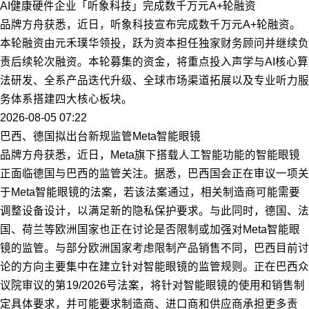
AI健康硬件企业「听象科技」完成数千万元A+轮融资
品牌方舟获悉，近日，听象科技宣布完成数千万元A+轮融资。
本轮融资由元禾璞华领投，跃为资本担任独家财务顾问并继续负
责后续轮次融资。本轮募集的资金，将重点投入声学与AI核心算
法研发、全系产品迭代升级、全球市场渠道拓展以及专业听力服
务体系搭建四大核心板块。
2026-08-05 07:22
巴西、德国拟出台新规监管Meta智能眼镜
品牌方舟获悉，近日，Meta旗下搭载人工智能功能的智能眼镜
正面临德国与巴西的监管关注。据悉，巴西国会正在审议一项关
于Meta智能眼镜的法案，若该法案通过，相关制造商可能需要
调整设备设计，以满足新的隐私保护要求。与此同时，德国、法
国、荷兰等欧洲国家也正在讨论是否限制或加强对Meta智能眼
镜的监管。与部分欧洲国家考虑限制产品销售不同，巴西目前讨
论的方向主要集中在建立针对智能眼镜的监管规则。正在巴西众
议院审议的第19/2026号法案，将针对智能眼镜的使用和销售制
定具体要求，并可能要求制造商、进口商和供应商承担更多责