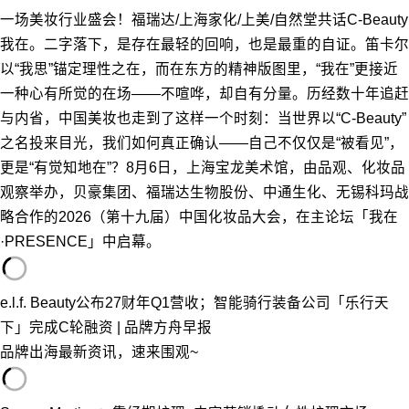
一场美妆行业盛会！福瑞达/上海家化/上美/自然堂共话C-Beauty
我在。二字落下，是存在最轻的回响，也是最重的自证。笛卡尔
以“我思”锚定理性之在，而在东方的精神版图里，“我在”更接近
一种心有所觉的在场——不喧哗，却自有分量。历经数十年追赶
与内省，中国美妆也走到了这样一个时刻：当世界以“C-Beauty”
之名投来目光，我们如何真正确认——自己不仅仅是“被看见”，
更是“有觉知地在”？8月6日，上海宝龙美术馆，由品观、化妆品
观察举办，贝豪集团、福瑞达生物股份、中通生化、无锡科玛战
略合作的2026（第十九届）中国化妆品大会，在主论坛「我在
·PRESENCE」中启幕。
e.l.f. Beauty公布27财年Q1营收；智能骑行装备公司「乐行天
下」完成C轮融资 | 品牌方舟早报
品牌出海最新资讯，速来围观~