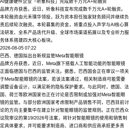
AI健康硬件企业「听象科技」完成数千万元A+轮融资
品牌方舟获悉，近日，听象科技宣布完成数千万元A+轮融资。
本轮融资由元禾璞华领投，跃为资本担任独家财务顾问并继续负
责后续轮次融资。本轮募集的资金，将重点投入声学与AI核心算
法研发、全系产品迭代升级、全球市场渠道拓展以及专业听力服
务体系搭建四大核心板块。
2026-08-05 07:22
巴西、德国拟出台新规监管Meta智能眼镜
品牌方舟获悉，近日，Meta旗下搭载人工智能功能的智能眼镜
正面临德国与巴西的监管关注。据悉，巴西国会正在审议一项关
于Meta智能眼镜的法案，若该法案通过，相关制造商可能需要
调整设备设计，以满足新的隐私保护要求。与此同时，德国、法
国、荷兰等欧洲国家也正在讨论是否限制或加强对Meta智能眼
镜的监管。与部分欧洲国家考虑限制产品销售不同，巴西目前讨
论的方向主要集中在建立针对智能眼镜的监管规则。正在巴西众
议院审议的第19/2026号法案，将针对智能眼镜的使用和销售制
定具体要求，并可能要求制造商、进口商和供应商承担更多责