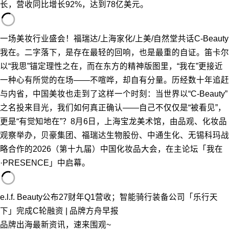
长，营收同比增长92%，达到78亿美元。
一场美妆行业盛会！福瑞达/上海家化/上美/自然堂共话C-Beauty
我在。二字落下，是存在最轻的回响，也是最重的自证。笛卡尔
以“我思”锚定理性之在，而在东方的精神版图里，“我在”更接近
一种心有所觉的在场——不喧哗，却自有分量。历经数十年追赶
与内省，中国美妆也走到了这样一个时刻：当世界以“C-Beauty”
之名投来目光，我们如何真正确认——自己不仅仅是“被看见”，
更是“有觉知地在”？8月6日，上海宝龙美术馆，由品观、化妆品
观察举办，贝豪集团、福瑞达生物股份、中通生化、无锡科玛战
略合作的2026（第十九届）中国化妆品大会，在主论坛「我在
·PRESENCE」中启幕。
e.l.f. Beauty公布27财年Q1营收；智能骑行装备公司「乐行天
下」完成C轮融资 | 品牌方舟早报
品牌出海最新资讯，速来围观~