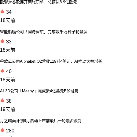
欧盟对谷歌连开两张罚单，总额达8.9亿欧元
34
18天前
智能船艇公司「同舟智航」完成数千万种子轮融资
33
18天前
谷歌母公司Alphabet Q2营收1197亿美元，AI推动大幅增长
40
18天前
AI 3D公司「Meshy」完成近4亿美元B轮融资
38
19天前
月之暗面计划8月启动上市前最后一轮融资谈判
280