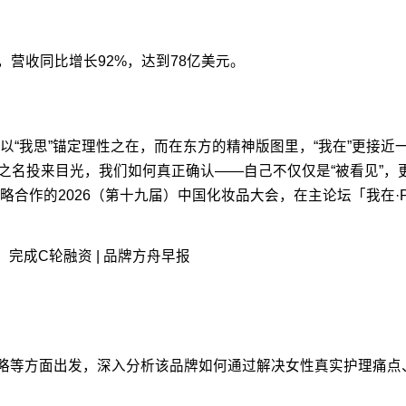
长，营收同比增长92%，达到78亿美元。
以“我思”锚定理性之在，而在东方的精神版图里，“我在”更接
ty”之名投来目光，我们如何真正确认——自己不仅仅是“被看见”
作的2026（第十九届）中国化妆品大会，在主论坛「我在·PR
下」完成C轮融资 | 品牌方舟早报
与营销策略等方面出发，深入分析该品牌如何通过解决女性真实护理