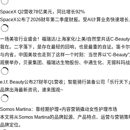
SpaceX Q2营收78亿美元，同比增长92%
SpaceX公布了2026财年第二季度财报。受AI计算业务快速增
一场美妆行业盛会！福瑞达/上海家化/上美/自然堂共话C-Beauty
我在。二字落下，是存在最轻的回响，也是最重的自证。笛卡尔
与内省，中国美妆也走到了这样一个时刻：当世界以“C-Beau
观察举办，贝豪集团、福瑞达生物股份、中通生化、无锡科玛战略合
e.l.f. Beauty公布27财年Q1营收；智能骑行装备公司「乐行天
品牌出海最新资讯，速来围观~
Somos Martina：靠经期护理+内容营销撬动女性护理市场
本文将从Somos Martina的品牌起源、产品特点、运营
品牌定位。