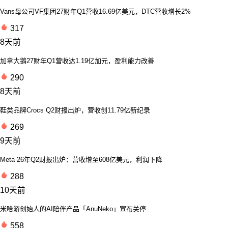
Vans母公司VF集团27财年Q1营收16.69亿美元，DTC营收增长2%
317
8天前
加拿大鹅27财年Q1营收达1.19亿加元，盈利能力改善
290
8天前
鞋类品牌Crocs Q2财报出炉，营收创11.79亿新纪录
269
9天前
Meta 26年Q2财报出炉：营收增至608亿美元，利润下降
288
10天前
米哈游创始人的AI陪伴产品「AnuNeko」宣布关停
558