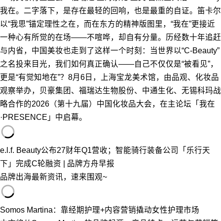
我在。二字落下，是存在最轻的回响，也是最重的自证。笛卡尔
以“我思”锚定理性之在，而在东方的精神版图里，“我在”更接近
一种心有所觉的在场——不喧哗，却自有分量。历经数十年追赶
与内省，中国美妆也走到了这样一个时刻：当世界以“C-Beauty”
之名投来目光，我们如何真正确认——自己不仅仅是“被看见”，
更是“有觉知地在”？8月6日，上海宝龙美术馆，由品观、化妆品
观察举办，贝豪集团、福瑞达生物股份、中通生化、无锡科玛战
略合作的2026（第十九届）中国化妆品大会，在主论坛「我在
·PRESENCE」中启幕。
e.l.f. Beauty公布27财年Q1营收；智能骑行装备公司「乐行天
下」完成C轮融资 | 品牌方舟早报
品牌出海最新资讯，速来围观~
Somos Martina：靠经期护理+内容营销撬动女性护理市场