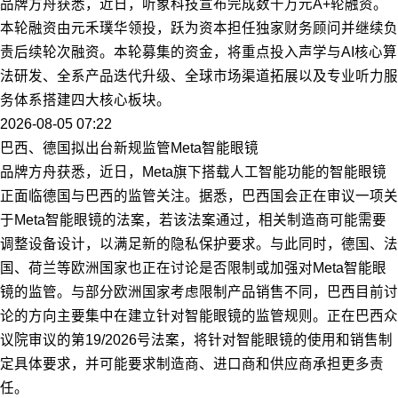
品牌方舟获悉，近日，听象科技宣布完成数千万元A+轮融资。
本轮融资由元禾璞华领投，跃为资本担任独家财务顾问并继续负
责后续轮次融资。本轮募集的资金，将重点投入声学与AI核心算
法研发、全系产品迭代升级、全球市场渠道拓展以及专业听力服
务体系搭建四大核心板块。
2026-08-05 07:22
巴西、德国拟出台新规监管Meta智能眼镜
品牌方舟获悉，近日，Meta旗下搭载人工智能功能的智能眼镜
正面临德国与巴西的监管关注。据悉，巴西国会正在审议一项关
于Meta智能眼镜的法案，若该法案通过，相关制造商可能需要
调整设备设计，以满足新的隐私保护要求。与此同时，德国、法
国、荷兰等欧洲国家也正在讨论是否限制或加强对Meta智能眼
镜的监管。与部分欧洲国家考虑限制产品销售不同，巴西目前讨
论的方向主要集中在建立针对智能眼镜的监管规则。正在巴西众
议院审议的第19/2026号法案，将针对智能眼镜的使用和销售制
定具体要求，并可能要求制造商、进口商和供应商承担更多责
任。