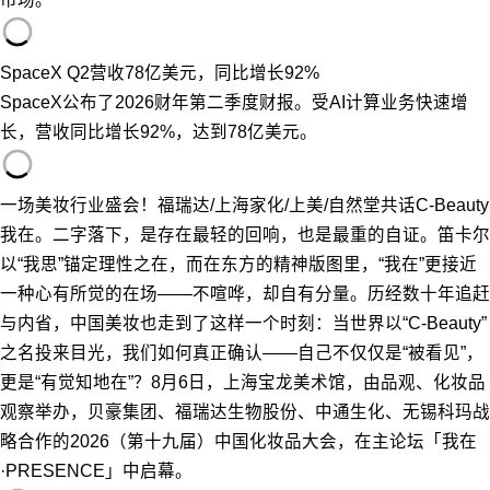
SpaceX Q2营收78亿美元，同比增长92%
SpaceX公布了2026财年第二季度财报。受AI计算业务快速增
长，营收同比增长92%，达到78亿美元。
一场美妆行业盛会！福瑞达/上海家化/上美/自然堂共话C-Beauty
我在。二字落下，是存在最轻的回响，也是最重的自证。笛卡尔
以“我思”锚定理性之在，而在东方的精神版图里，“我在”更接近
一种心有所觉的在场——不喧哗，却自有分量。历经数十年追赶
与内省，中国美妆也走到了这样一个时刻：当世界以“C-Beauty”
之名投来目光，我们如何真正确认——自己不仅仅是“被看见”，
更是“有觉知地在”？8月6日，上海宝龙美术馆，由品观、化妆品
观察举办，贝豪集团、福瑞达生物股份、中通生化、无锡科玛战
略合作的2026（第十九届）中国化妆品大会，在主论坛「我在
·PRESENCE」中启幕。