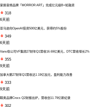
家居音频品牌「MORROR ART」完成亿元级B+轮融资
318
6天前
亚马逊向OpenAI投资500亿美元，获得约5%股份
349
6天前
Vans母公司VF集团27财年Q1营收16.69亿美元，DTC营收增长2%
355
9天前
加拿大鹅27财年Q1营收达1.19亿加元，盈利能力改善
333
9天前
鞋类品牌Crocs Q2财报出炉，营收创11.79亿新纪录
302