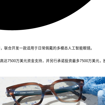
战略合作，联合开发一款适用于日常佩戴的多模态人工智能眼镜。
供高达7500万美元资金支持，并另行承诺投资最多7500万美元，投