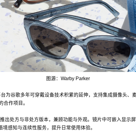
图源：Warby Parker
建。该平台为谷歌多年可穿戴设备技术积累的延伸，支持集成摄像头
r的合作项目。
念，计划推出处方与非处方版本，兼顾功能与外观。镜片中可嵌入显
，支持语境感知与连续性服务，提升日常使用体验。