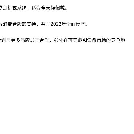
护目镜或耳机式系统，适合全天候佩戴。
lass消费者版的支持，并于2022年全面停产。
正计划与更多品牌展开合作，强化在可穿戴AI设备市场的竞争地