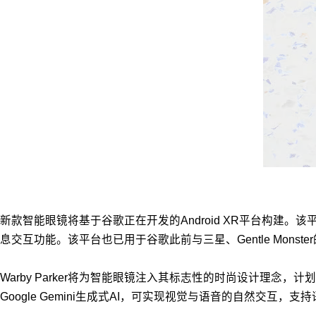
新款智能眼镜将基于谷歌正在开发的Android XR平台构
息交互功能。该平台也已用于谷歌此前与三星、Gentle Monste
Warby Parker将为智能眼镜注入其标志性的时尚设计理
Google Gemini生成式AI，可实现视觉与语音的自然交互