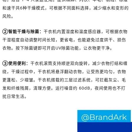
和速干共6种干燥模式，可根据不同面料选择，减少缩水和变形的
风险。
②智能干燥与除菌：
干衣机内置湿度和温度感应器，可根据衣物
干湿程度自动调整时间长短，更省电，也能避免过度烘干、损伤
衣物。按下除菌键即可开启UV除菌功能，让衣物更干净。
③使用便利：
干衣机
滚筒支持顺逆双向旋转，减少衣物打结和缠
绕，
干燥过程中，干衣机将悬浮翻动衣物，
让受热更均匀，衣物
更蓬松、少褶皱。
干衣机
搭载的三层过滤系统，可拦截灰尘、毛
发
和纤维残屑
，清理方便。运行噪音约 60dB，夜间使用也不打
扰日常生活。