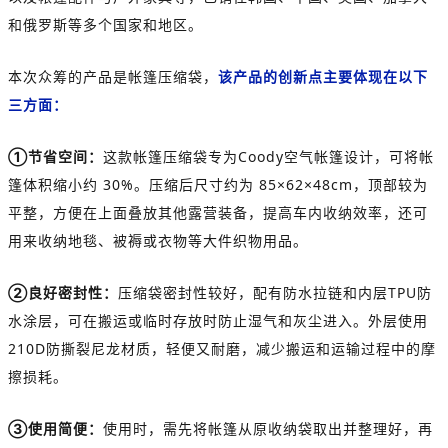
和俄罗斯等多个国家和地区。
本次众筹的产品是帐篷压缩袋，
该产品的创新点主要体现在以下
三方面：
①节省空间：
这款帐篷压缩袋专
为
Coody空气帐篷设计，可将帐
篷体积缩小约 30%。压缩后尺寸约为 85×62×48cm，顶部较为
平整，方便在上面叠放其他露营装备，提高车内收纳效率，还可
用来收纳地毯、被褥或衣物等大件织物用品。
②良好密封
性
：
压缩袋密封性较好，配有防水拉链和内层TPU防
水涂层，可在搬运或临时存放时防止湿气和灰尘进入。外层使用
210D防撕裂尼龙材质，轻便又耐磨，减少搬运和运输过程中的摩
擦损耗。
③使用简便：
使用时，需先将帐篷从原收纳袋取出并整理好，再