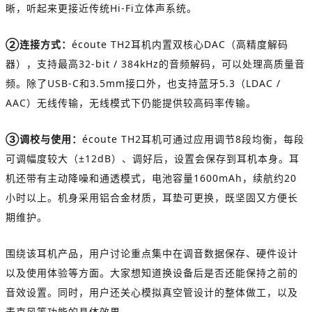
晰，听起来更接近传统Hi-Fi立体声系统。
②连接方式：
écoute TH2
耳机内置
双核心DAC（
高精度解码
器），
支持最高32-bit / 384kHz的音频解码，
可以处理高质量音
频。除了USB-C和3.5mm接口外，也支持蓝牙
5.3（LDAC /
AAC）无线
传输，
无线模式下仍能提供较高码率传输。
③
调校与使用
：
écoute TH2耳机可通过应用调节8段均衡，每段
可调幅度较大（±12dB）、调好后，设置会保存到耳机本身。耳
机还带有主动降噪和通透模式，电池容量1600mAh，续航约20
小时以上。机身采用铝合金材质，耳垫可更换，既坚固又方便长
期维护。
围绕该耳机产品，用户讨论重点集中在调音数据保存、硬件设计
以及使用体验等方面。大家想知道换设备后是否还能保持之前的
音效设置。同时，用户还关心模拟真空管设计的整体做工，以及
麦克风等功能的具体效果。