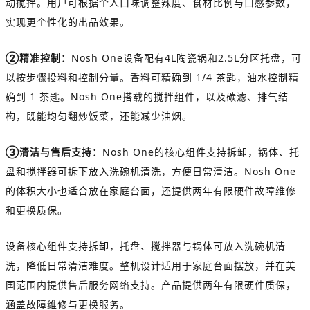
动搅拌。用户可根据个人口味调整辣度、食材比例与口感参数，
实现更个性化的出品效果。
②精准控制：
Nosh One设备配有4L陶瓷锅和2.5L分区托盘，可
以按步骤投料和控制分量。香料可精确到 1/4 茶匙，油水控制精
确到 1 茶匙。Nosh One搭载的搅拌组件，以及碳滤、排气结
构，既能均匀翻炒饭菜，还能减少油烟。
③清洁与售后支持：
Nosh One的核心组件支持拆卸，锅体、托
盘和搅拌器可拆下放入洗碗机清洗，方便日常清洁。Nosh One
的体积大小也适合放在家庭台面，还提供两年有限硬件故障维修
和更换质保。
设备核心组件支持拆卸，托盘、搅拌器与锅体可放入洗碗机清
洗，降低日常清洁难度。整机设计适用于家庭台面摆放，并在美
国范围内提供售后服务网络支持。产品提供两年有限硬件质保，
涵盖故障维修与更换服务。