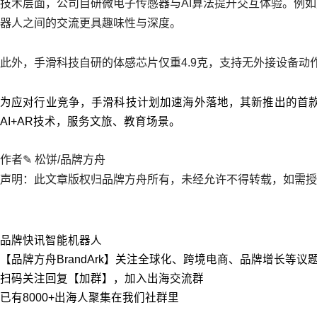
技术层面，公司自研微电子传感器与AI算法提升交互体验。例
器人之间的交流更具趣味性与深度。
此外，手滑科技自研的体感芯片仅重4.9克，支持无外接设备动
为应对行业竞争，手滑科技计划加速海外落地，其新推出的首款
AI+AR技术，服务文旅、教育场景。
作者✎ 松饼/品牌方舟
声明：此文章版权归品牌方舟所有，未经允许不得转载，如需授权请联
品牌快讯
智能机器人
【品牌方舟BrandArk】关注全球化、跨境电商、品牌增长等
扫码关注回复【加群】，加入出海交流群
已有8000+出海人聚集在我们社群里