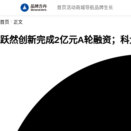
首页
活动
商城
导航
品牌生长
首页
正文
跃然创新完成2亿元A轮融资；科大