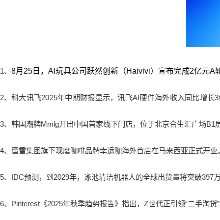
1、
8月25日，AI玩具公司跃然创新（Haivivi）宣布完成2亿元
2、
科大讯飞2025年中期财报显示，讯飞AI硬件海外收入同比增长
3、韩国潮牌Mmlg开出中国首家线下门店，位于北京合生汇广场B1
4、蜜雪集团旗下现磨咖啡品牌幸运咖海外首店在马来西亚正式开业
5、IDC预测，到2029年，泳池清洁机器人的全球出货量将突破397
6、Pinterest《2025年秋季趋势报告》指出，Z世代正引领“