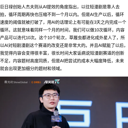
AI
巨日禄创始人杰夫则从
提效的角度指出，以往短漫剧是靠人去
AI
拍，循环周期再快也压缩不到一个月以内。但是
生产以后，循环
AI
3
速度的阈值就被打破了，用
的话理论上有可能在
天之内完成一个
10
循环。这就意味着同样一个月的时间，我们可以做
次循环，内容
10
10
产品可以迭代
次。这个
个轮次，草履虫都进化成外星人了，所
AI
AI
以
对短剧漫剧这个赛道的改变还是非常大的。并且
赋能了以后，
我觉得内容会变得很丰富，很长时间大家诟病说短漫剧赛道的创新
AI
不足，内容题材高度同质，但是
把尝试的成本大幅度降低，未来
就会出现更加细分的题材和领域。