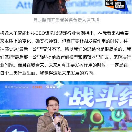
月之暗面开发者关系负责人唐飞虎
CEO
AI
极逸人工智能科技
谭凯以游戏行业为例指出，在我看来
会带
AI
来本质上的变化，确实很神奇，但真正要让
发挥作用的时候，往
“
”
往感觉这
最后一公里
交付不了。所以我们的思路也是很简单的，我
“
”
们就把
最后那一公里路
提前放置到模型和编辑器里面去，来解决行
AI
业问题。而且在我看来，未来
真正要发挥作用的时候，一定是在
每个垂类行业里面，我觉得这是未来发展的方向。