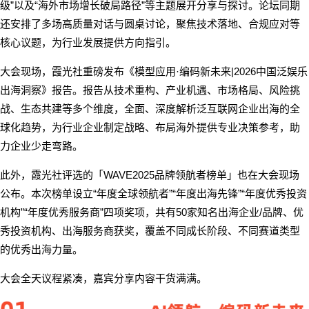
”
“
”
级
以及
海外市场增长破局路径
等主题展开分享与探讨。论坛同期
还安排了多场高质量对话与圆桌讨论，聚焦技术落地、合规应对等
核心议题，为行业发展提供方向指引。
·
|2026
大会现场，霞光社重磅发布《模型应用
编码新未来
中国泛娱乐
出海洞察》报告。报告从技术重构、产业机遇、市场格局、风险挑
战、生态共建等多个维度，全面、深度解析泛互联网企业出海的全
球化趋势，为行业企业制定战略、布局海外提供专业决策参考，助
力企业少走弯路。
WAVE2025
此外，霞光社评选的「
品牌领航者榜单」也在大会现场
“
”“
”“
公布。本次榜单设立
年度全球领航者
年度出海先锋
年度优秀投资
”“
”
50
/
机构
年度优秀服务商
四项奖项，共有
家知名出海企业
品牌、优
秀投资机构、出海服务商获奖，覆盖不同成长阶段、不同赛道类型
的优秀出海力量。
大会全天议程紧凑，嘉宾分享内容干货满满。