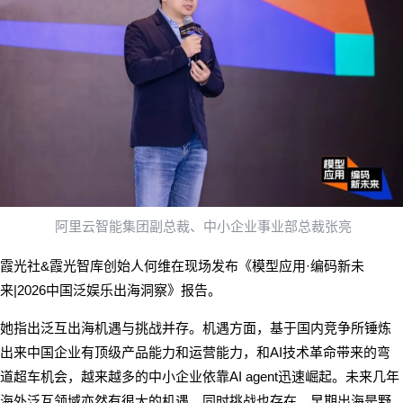
阿里云智能集团副总裁、中小企业事业部总裁张亮
&
·
霞光社
霞光智库创始人何维在现场发布《模型应用
编码新未
|2026
来
中国泛娱乐出海洞察》报告。
她指出泛互出海机遇与挑战并存。机遇方面，基于国内竞争所锤炼
AI
出来中国企业有顶级产品能力和运营能力，和
技术革命带来的弯
AI agent
道超车机会，越来越多的中小企业依靠
迅速崛起。未来几年
海外泛互领域亦然有很大的机遇。同时挑战也存在，早期出海是野