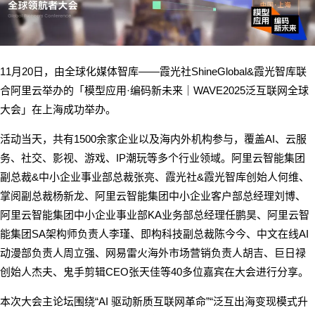
11
20
——
ShineGlobal&
月
日，由全球化媒体智库
霞光社
霞光智库联
·
WAVE2025
合阿里云举办的「模型应用
编码新未来｜
泛互联网全球
大会」在上海成功举办。
1500
AI
活动当天，共有
余家企业以及海内外机构参与，覆盖
、云服
IP
务、社交、影视、游戏、
潮玩等多个行业领域。阿里云智能集团
&
&
副总裁
中小企业事业部总裁张亮、霞光社
霞光智库创始人何维、
掌阅副总裁杨新龙、阿里云智能集团中小企业客户部总经理刘博、
KA
阿里云智能集团中小企业事业部
业务部总经理任鹏昊、阿里云智
SA
AI
能集团
架构师负责人李瑾、即构科技副总裁陈今今、中文在线
动漫部负责人周立强、网易雷火海外市场营销负责人胡吉、巨日禄
CEO
40
创始人杰夫、鬼手剪辑
张天佳等
多位嘉宾在大会进行分享。
“AI
”“
本次大会主论坛围绕
驱动新质互联网革命
泛互出海变现模式升