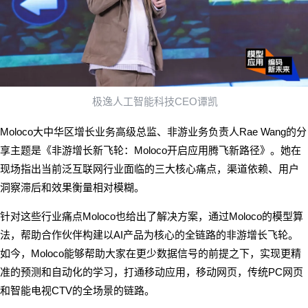
CEO
极逸人工智能科技
谭凯
Moloco
Rae Wang
大中华区增长业务高级总监、非游业务负责人
的分
Moloco
享主题是《非游增长新飞轮：
开启应用腾飞新路径》。她在
现场指出当前泛互联网行业面临的三大核心痛点，渠道依赖、用户
洞察滞后和效果衡量相对模糊。
Moloco
Moloco
针对这些行业痛点
也给出了解决方案，通过
的模型算
AI
法，帮助合作伙伴构建以
产品为核心的全链路的非游增长飞轮。
Moloco
如今，
能够帮助大家在更少数据信号的前提之下，实现更精
PC
准的预测和自动化的学习，打通移动应用，移动网页，传统
网页
CTV
和智能电视
的全场景的链路。