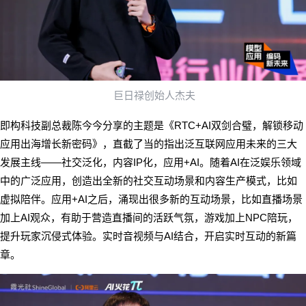
巨日禄创始人杰夫
RTC+AI
即构科技副总裁陈今今分享的主题是《
双剑合璧，解锁移动
应用出海增长新密码》，直截了当的指出泛互联网应用未来的三大
——
IP
+AI
AI
发展主线
社交泛化，内容
化，应用
。随着
在泛娱乐领域
中的广泛应用，创造出全新的社交互动场景和内容生产模式，比如
+AI
虚拟陪伴。应用
之后，涌现出很多新的互动场景，比如直播场景
AI
NPC
加上
观众，有助于营造直播间的活跃气氛，游戏加上
陪玩，
AI
提升玩家沉侵式体验。实时音视频与
结合，开启实时互动的新篇
章。