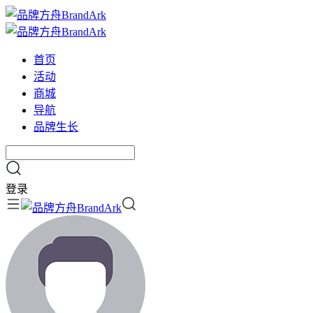
首页
活动
商城
导航
品牌生长
登录