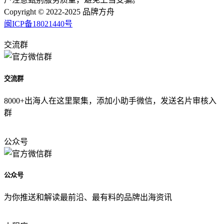
Copyright © 2022-2025 品牌方舟
闽ICP备18021440号
交流群
交流群
8000+出海人在这里聚集，添加小助手微信，发送名片审核入
群
公众号
公众号
为你推送和解读最前沿、最有料的品牌出海资讯