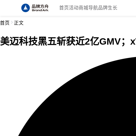
首页
活动
商城
导航
品牌生长
首页
正文
美迈科技黑五斩获近2亿GMV；xT