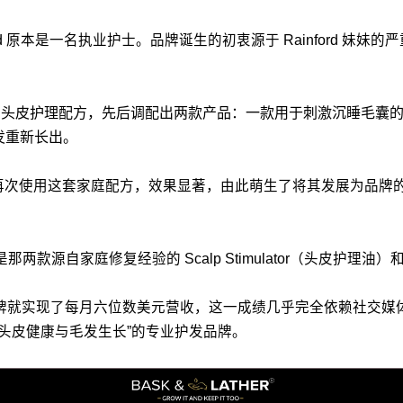
ina Rainford 原本是一名执业护士。品牌诞生的初衷源于 Rain
制头皮护理配方，先后调配出两款产品：一款用于刺激沉睡毛囊的头皮护理
头发重新长出。
她再次使用这套家庭配方，效果显著，由此萌生了将其发展为品牌的想法。2
是那两款源自家庭修复经验的 Scalp Stimulator（头皮护理油）和 H
个月内，品牌就实现了每月六位数美元营收，这一成绩几乎完全依赖社
围绕“头皮健康与毛发生长”的专业护发品牌。