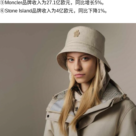
⑤Moncler品牌收入为27.1亿欧元，同比增长5%。
⑥Stone Island品牌收入为4亿欧元，同比下降1%。