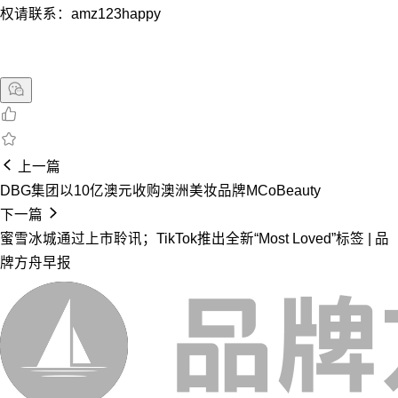
权请联系：amz123happy
上一篇
DBG集团以10亿澳元收购澳洲美妆品牌MCoBeauty
下一篇
蜜雪冰城通过上市聆讯；TikTok推出全新“Most Loved”标签 | 品
牌方舟早报