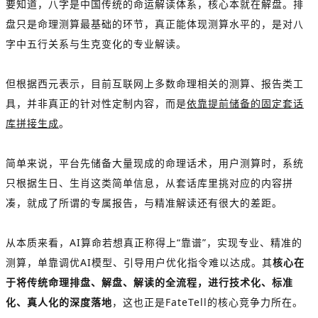
要知道，八字是中国传统的命运解读体系，核心本就在解盘。排
盘只是命理测算最基础的环节，真正能体现测算水平的，是对八
字中五行关系与生克变化的专业解读。
但根据西元表示，目前互联网上多数命理相关的测算、报告类工
具，并非真正的针对性定制内容，而是
依靠提前储备的固定套话
库拼接生成
。
简单来说，平台先储备大量现成的命理话术，用户测算时，系统
只根据生日、生肖这类简单信息，从套话库里挑对应的内容拼
凑，就成了所谓的专属报告，与精准解读还有很大的差距。
从本质来看，AI算命若想真正称得上“靠谱”，实现专业、精准的
测算，单靠调优AI模型、引导用户优化指令难以达成。其
核心在
于将传统命理排盘、解盘、解读的全流程，进行技术化、标准
化、真人化的深度落地
，这也正是FateTell的核心竞争力所在。