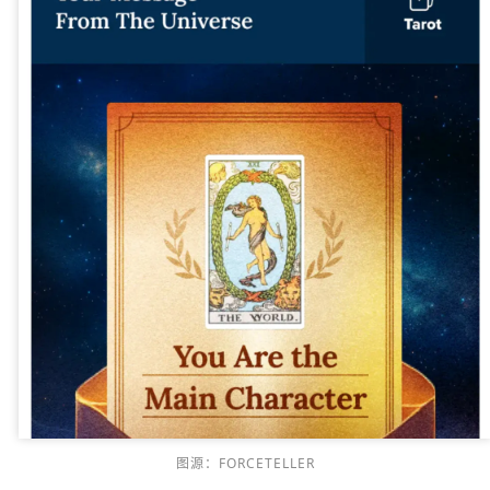
图源：FORCETELLER