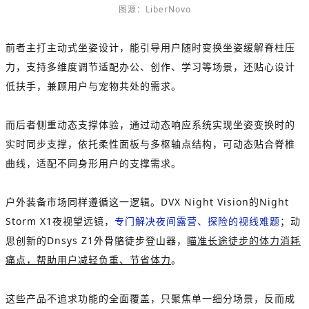
图源：LiberNovo
前者主打主动式坐姿设计，能引导用户随时变换坐姿缓解脊柱压
力，支持多维度调节适配办公、创作、学习等场景，还贴心设计
低扶手，兼顾用户与宠物共处的需求。
而后者侧重动态支撑体验，通过动态响应系统实现坐姿变换时的
实时同步支撑，依托柔性面板与多枢轴点结构，可动态贴合脊椎
曲线，适配不同身形用户的支撑需求。
户外装备市场同样遵循这一逻辑。DVX Night Vision的Night
Storm X1夜视望远镜，
专门解决夜间露营、探险的视线难题
；动
思创新的Dnsys Z1外骨骼徒步登山器，
瞄准长途徒步的体力消耗
痛点，帮助用户减轻负重、节省体力
。
这些产品不追求功能的全面覆盖，只聚焦单一细分场景，反而成