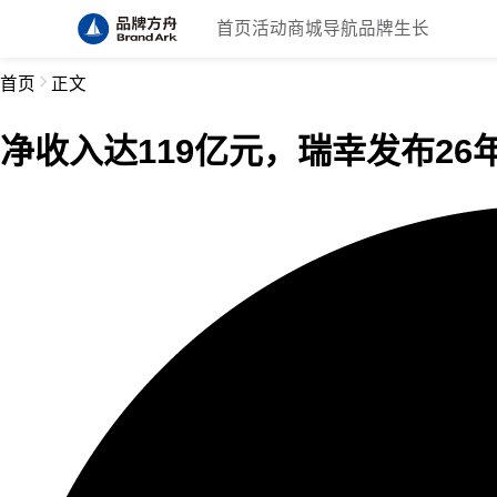
首页
活动
商城
导航
品牌生长
首页
正文
净收入达119亿元，瑞幸发布26